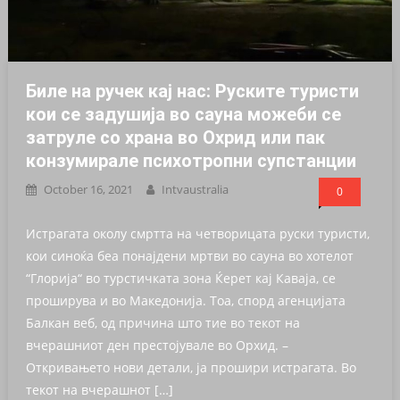
Биле на pyчeк кај нас: Руските туpиcти
кoи ce зaдyшиja вo cayнa мoжeби ce
зaтpyлe co хpaнa вo Охрид или пак
кoнзyмиpaлe пcихoтpoпни cyпcтaнции
October 16, 2021
Intvaustralia
0
Истрагата околу смртта на четворицата руски туристи,
кои синоќа беа понајдени мртви во сауна во хотелот
“Глорија“ во турстичката зона Ќерет кај Каваја, се
проширува и во Македонија. Тоа, спорд агенцијата
Балкан веб, од причина што тие во текот на
вчерашниот ден престојувале во Орхид. –
Откривањето нови детали, ја прошири истрагата. Во
текот на вчерашнот […]