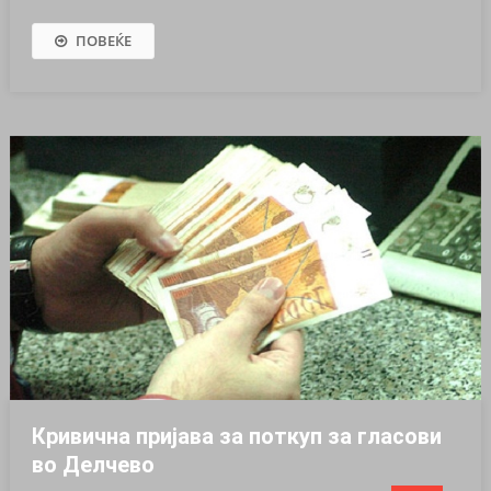
ПОВЕЌЕ
Кривична пријава за поткуп за гласови
во Делчево