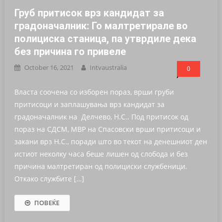
Груб притисок врз кандидат за
градоначалник: Го малтретирале во
полициска станица, па утврдиле дека
без причина го привеле
October 16, 2021
Intvaustralia
0
Власта соочена со изборен пораз, врши груби
притисоци и заплашувања врз кандидат за
градоначалник на Делчево, Н.С.. Под притисок од
пораз на СДСМ, МВР на Спасовски врши притисоци и
закани врз Н.С., поради што во текот на денешниот ден
истиот неколку часа беше лишен од слобода и без
причина малтретиран од полициски службеници.
Откако службите […]
ПОВЕЌЕ