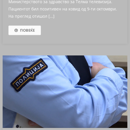
Министерството за здравство за Телма телевизија.
Пациентот бил позитивен на ковид од 9-ти октомври.
На преглед отишол […]
ПОВЕЌЕ