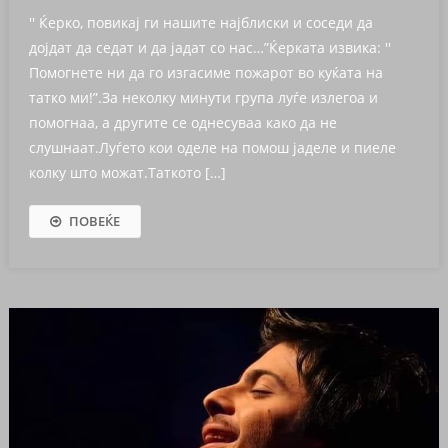
′′ Ќерко, повикај ги нашите најблиски и соседи да
дојдат да седат и да јадат со нас…”Ќерката извика: ′′
Помогнете ни да го изгасиме пожарот во куќата на
татко ми!”.За неколку минути група луѓе излегоа и
помогнаа, а другите се однесуваа како да не
слушнаат.Луѓето кои оделе на помош јаделе и пиеле
колку што можат.Таткото […]
ПОВЕЌЕ