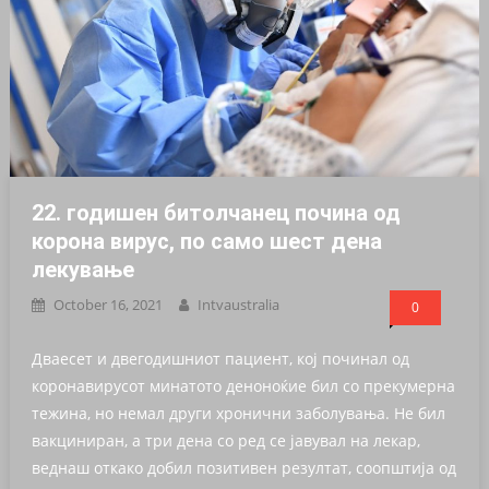
22. годишен битолчанец почина од
корона вирус, по само шест дена
лекување
October 16, 2021
Intvaustralia
0
Дваесет и двегодишниот пациент, кој починал од
коронавирусот минатото деноноќие бил со прекумерна
тежина, но немал други хронични заболувања. Не бил
вакциниран, а три дена со ред се јавувал на лекар,
веднаш откако добил позитивен резултат, соопштија од