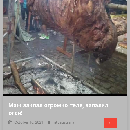
Маж заклал огромно теле, запалил
оган!
October 16, 2021
Intvaustralia
0