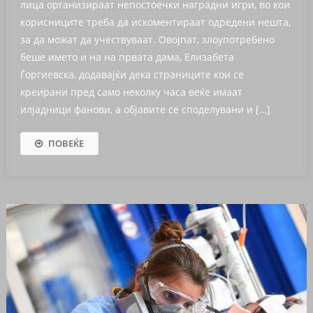
лица организираат непостоечки наградни игри, во кои
корисниците треба да искоментираат одредени нешта,
за да можат да учествуваат. Овојпат, злоупотребено
беше името и на на првата дама, Елизабета
Ѓоргиевска, додавајќи дека страниците кои се
креирани пред само неколку часа веќе имаат
илјадници фанови, а објавите се споделувани и […]
ПОВЕЌЕ