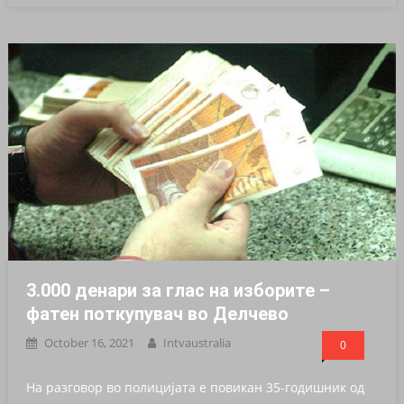
3.000 денари за глас на изборите –
фатен поткупувач во Делчево
October 16, 2021
Intvaustralia
0
На разговор во полицијата е повикан 35-годишник од