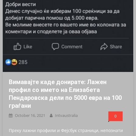
Вимавајте каде донирате: Лaжен
профил со името на Елизабета
Пендаровска дели по 5000 евра на 100
граѓани
October 16, 2021
Intvaustralia
0
Преку лажни профили и Фејсбук страници, непознати