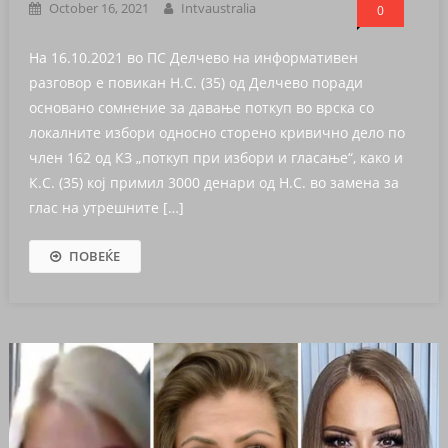
October 16, 2021
Intvaustralia
0
На 16.10.2021 во ПС Делчево на информативен
разговор е повикан Н.С. (35) од Делчево поради
основано сомнение за давање поткуп во врска со
локалните избори односно сторено кривично дело по
член 162 од КЗ „поткуп при избори и гласање“, како и
К.С. (35) кој примил 3000 денари од Н.С. во замена за
глас на утрешните […]
ПОВЕЌЕ