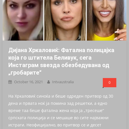
Дијана Хркаловиќ: Фатална полицајка
која го штитела Беливук, сега
Инстаграм ѕвезда обезбедувана од
„гробарите“
October 16, 2021
Intvaustralia
0
На Хркаловиќ синоќа и беше одреден притвор од 30
дена и првата ноќ ја помина зад решетки, а едно
време таа беше фатална жена која ја „тресеше“
српската полиција и се мешаше во сите најважни
истраги. Неофицијално, во притвор се и десет