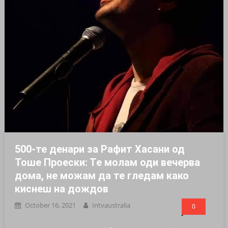
500-те денари за Рафит Хасани од
Тоше Проески: Те молам оди вечерва
дома, не можам да те гледам како
киснеш на дождов
October 16, 2021
Intvaustralia
0