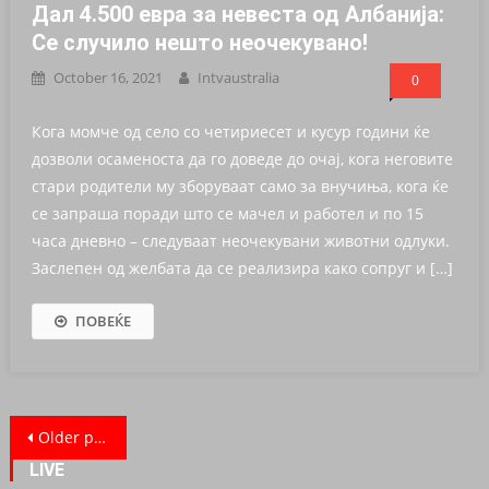
Дал 4.500 евра за невеста од Албанија:
Се случило нешто неочекувано!
October 16, 2021
Intvaustralia
0
Кога момче од село со четириесет и кусур години ќе
дозволи осаменоста да го доведе до очај, кога неговите
стари родители му зборуваат само за внучиња, кога ќе
се запраша поради што се мачел и работел и по 15
часа дневно – следуваат неочекувани животни одлуки.
Заслепен од желбата да се реализира како сопруг и […]
ПОВЕЌЕ
Posts navigation
Older posts
LIVE