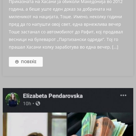
Приказната на Хасани ја обиколи Македонија во 2012
година, а беше уште еден доказ за добрината на
миленикот на нацијата, Тоше. Имено, неколку години
пред да го напушти овој свет, една врнежлива вечер
Тоше застанал со автомобилот до Рафит, кој продавал
весници на булеварот „Партизански одреди“. Тој го
прашал Хасани колку заработува во една вечер, […]
ПОВЕЌЕ