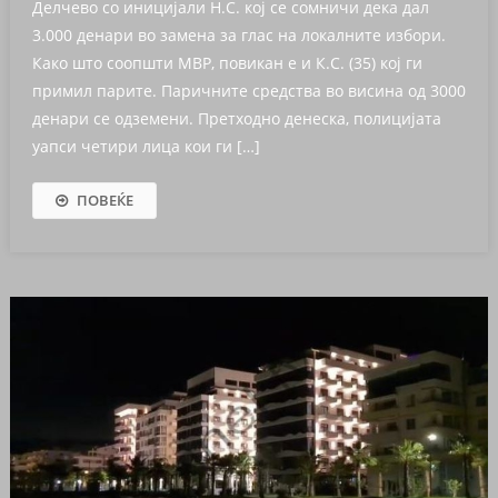
Делчево со иницијали Н.С. кој се сомничи дека дал
3.000 денари во замена за глас на локалните избори.
Како што соопшти МВР, повикан е и К.С. (35) кој ги
примил парите. Паричните средства во висина од 3000
денари се одземени. Претходно денеска, полицијата
уапси четири лица кои ги […]
ПОВЕЌЕ