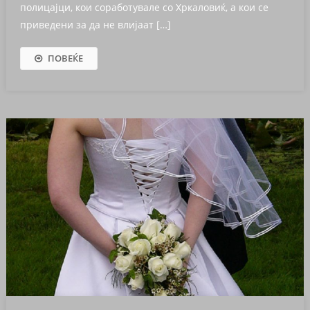
полицајци, кои соработувале со Хркаловиќ, а кои се
приведени за да не влијаат […]
ПОВЕЌЕ