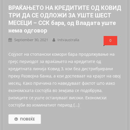
ВРАЌАЊЕТО НА КРЕДИТИТЕ ОД КОВИД
ТРИ ДА СЕ ОДЛОЖИ ЗА УШТЕ ШЕСТ
МЕСЕЦИ – ССК бара, од Владата уште
нема одговор
September 30, 2021
Intvaustralia
0
Сојузот на стопански комори бара продолжување на
грејс периодот за враќањето на кредитите од
кредитната линија Ковид 3, кои беа дистрибуирани
преку Развојна банка, а кои доспеваат на крајот на овој
месец. Како причина го наведуваат фактот што иако
економската состојба во земјава се подобрува,
ризиците се уште остануваат високи. Економски
состојби во изминатиот период […]
ПОВЕЌЕ