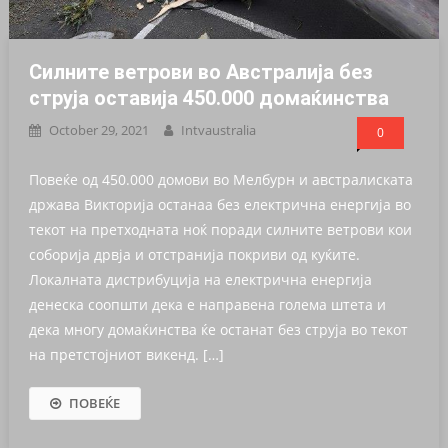
Силните ветрови во Австралија без
струја оставија 450.000 домаќинства
October 29, 2021
Intvaustralia
0
Повеќе од 450.000 домови во Мелбурн и австралиската
држава Викторија останаа без електрична енергија во
текот на претходната ноќ поради силните ветрови кои
соборија дрвја и отстранија покриви од куќите.
Локалната дистрибуција на електрична енергија
денеска соопшти дека е направена голема штета и
дека многу домаќинства ќе останат без струја во текот
на претстојниот викенд. […]
ПОВЕЌЕ