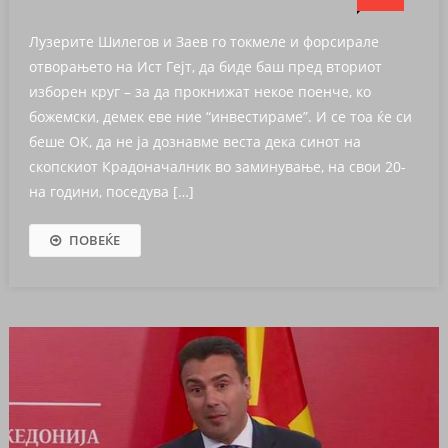
Лузерите Шилегов и Заев го токмеле и форсирале
отворањето на Ист Гејт, да биде баш пред вториот
изборен круг – за да прокнижат некое поенче, ко
божемски, демек еве ние “инвестираме”. И се тоа ќе си
беше ОК, да не ја дознавме веста дека синот на
скопскиот Крадоначалник во заминување, на свои 20-
на години, поседува […]
ПОВЕЌЕ