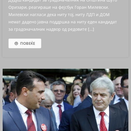
Оризари, реагираше на фејсбук Горан Милевски.
Милевски нагласи дека ниту тој, ниту ЛДП и ДОМ
немат дадено јавна поддршка на ниту еден кандидат
за градоначалник надвор од редовите […]
ПОВЕЌЕ