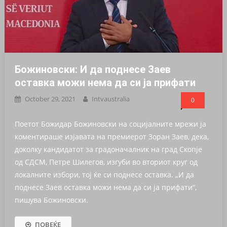
Божиновски: И да поднесе Заев
оcтaвка можи нема да си ја прифати
October 29, 2021
Intvaustralia
0
Поетот Божидар Божиновски на социјалните мрежи ја
коментираше изјавата на премиерот Зоран Заев, дека,
доколку кандидатот за градоначалник на град Скопје
од СДСМ, Петре Шилегов, изгуби во вториот круг од
локалните избори, тој ќе си поднесе оставка. „И да
поднесе Заев оставка можи нема да си ја прифати“,
пишува Божиновски.
ПОВЕЌЕ