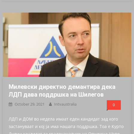
Милевски директно дeмaнтиpa дека
ЛДП дава поддршка на Шилегов
October 29, 2021
Intvaustralia
0
ЛДП и ДОМ во недела имаат еден кандидат зад кого
застануваат и кој ја има нашата поддршка. Тоа е Курто
Дудуш кандидат за градоначалник на Општина Шуто