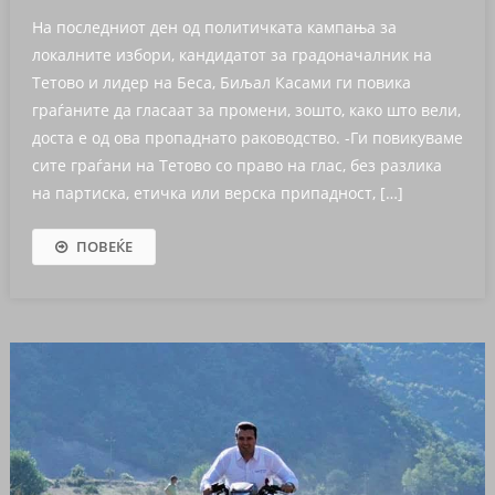
На последниот ден од политичката кампања за
локалните избори, кандидатот за градоначалник на
Тетово и лидер на Беса, Биљал Касами ги повика
граѓаните да гласаат за промени, зошто, како што вели,
доста е од ова пропаднато раководство. -Ги повикуваме
сите граѓани на Тетово со право на глас, без разлика
на партиска, етичка или верска припадност, […]
ПОВЕЌЕ