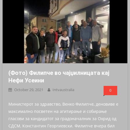
(Фото) Филипче во чајџилницата кај
Нефи Усеини
October 29, 2021
Intvaustralia
0
Министерот за здравство, Венко Филипче, деновиве е
максимално посветен на агитирање и собирање
гласови за кандидатот за градоначалник за Охрид од
СДСМ, Константин Георгиевски. Филипче вчера бил