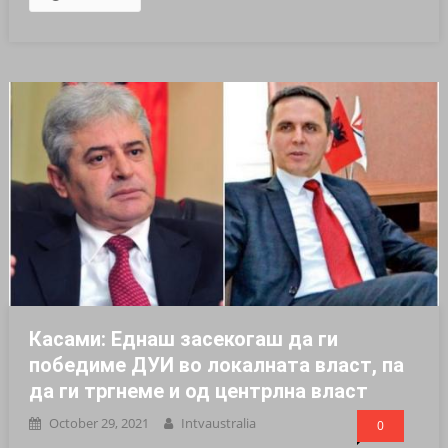
Касами: Еднаш засекогаш да ги
победиме ДУИ во локалната власт, па
да ги тргнеме и од центрлна власт
October 29, 2021
Intvaustralia
0