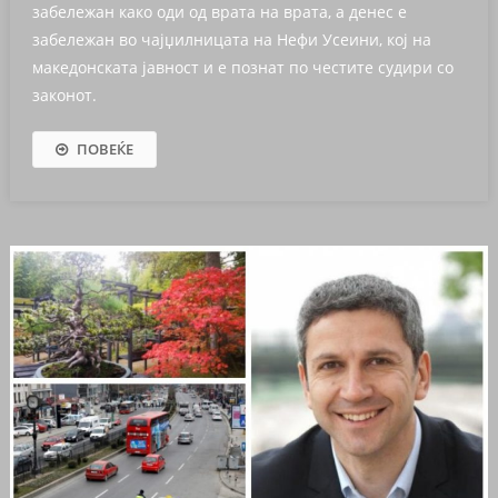
забележан како оди од врата на врата, а денес е
забележан во чајџилницата на Нефи Усеини, кој на
македонската јавност и е познат по честите судири со
законот.
ПОВЕЌЕ