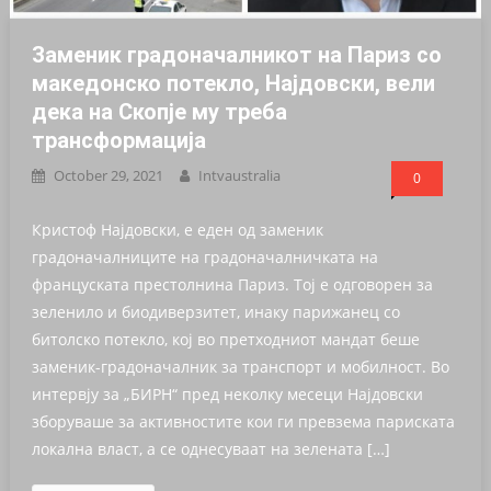
Заменик градоначалникот на Париз со
македонско потекло, Најдовски, вели
дека на Скопје му треба
трансформација
October 29, 2021
Intvaustralia
0
Кристоф Најдовски, е еден од заменик
градоначалниците на градоначалничката на
француската престолнина Париз. Тој е одговорен за
зеленило и биодиверзитет, инаку парижанец со
битолско потекло, кој во претходниот мандат беше
заменик-градоначалник за транспорт и мобилност. Во
интервју за „БИРН“ пред неколку месеци Најдовски
зборуваше за активностите кои ги превзема париската
локална власт, а се однесуваат на зелената […]