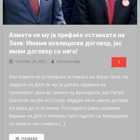
Ахмети не му ја прифаќа оставката на
Заев: Имаме коалициски договор, јас
имам договор со него!
October 29, 2021
Intvaustralia
0
Али Ахмети не ја прифаќа оставката на Зоран Заев. На
лидерот на ДУИ не му се допаѓа најавата на
премиерот, дека ќе замине од функцијата, ако Петре
Шилегов загуби во Скопје, бидејќи вели имале договор
кој мора да се исполни. Последното јавно изјавено
барање на ДУИ е Албанец претседател на Македонија,
но Ахмети не спомена […]
ПОВЕЌЕ