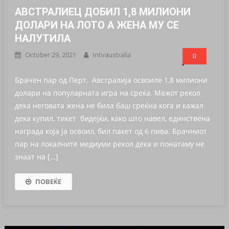
АВСТРАЛИЕЦ ДОБИЛ 1,8 МИЛИОНИ
ДОЛАРИ НА ЛОТО А ЖЕНА МУ СЕ
НАЛУТИЛА
October 29, 2021
Intvaustralia
0
Брачен пар од Перт, Австралија освоиле 1,8 милиони
долари на популарната игра на среќа. Мажот рекол
дека неговата жена не била баш среќна кога и кажал
дека купил, тикет бидејќи, како што навел, единствена
награда која ја освоил, бил пакет од 6 пива. Брачниот
пар на локалните медиуми рекол дека и понатаму не
знаат на […]
ПОВЕЌЕ