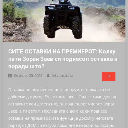
СИТЕ ОСТАВКИ НА ПРЕМИЕРОТ: Колку
пати Зоран Заев си поднесол оставка и
поради што?
October 29, 2021
Intvaustralia
0
Оставка по неуспешен референдум, оставка ако не
добиеме датум од ЕУ, оставка ако… Ова се само дел од
оставките кои досега (не) ги поднел премиерот Зоран
Заев, а ги ветил. Последната е дека ќе си поднесе
оставка на премиерската функција доколку неговата
партија СДСМ ги изгуби локалните избори во Скопје,