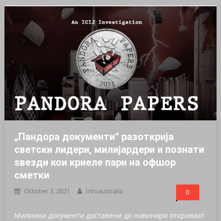
„Пандора документи“ разоткрија
светски лидери, милијардери и познати
ѕвезди кои криеле пари на офшор
сметки
October 3, 2021
Intvaustralia
0
Милиони документи доставени до новинари откриваат