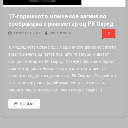
17-годишното момче кое загина во
сообраќајка е ракометар од РК Охрид
October 3, 2021
Intvaustralia
0
17-годишното момче од с.Лешани кое денес со своето
возило излета од патот при што го загуби животот
бил ракометар на РК Охрид. Станува збор за младиот
ракометар Јован Николоски, а трагичната вест ја
соопштија од раководството на РК Охрид. „Со длабока
тага и неверување ја добивме веста за смртта на
нашиот Јован Николоски. Јован имаше само […]
ПОВЕЌЕ