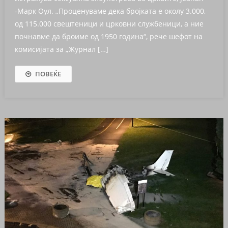
-Марк Оул. „Проценуваме дека бројката е околу 3.000,
од ​​115.000 свештеници и црковни службеници, а ние
почнавме да броиме од 1950 година“, рече шефот на
комисијата за „Журнал […]
ПОВЕЌЕ