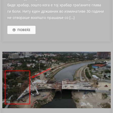
биде храбар, зошто кога е тој храбар граѓаните глава
ги боли. Ниту еден државник во изминативе 30 години
не отвораше воопшто прашање со […]
ПОВЕЌЕ