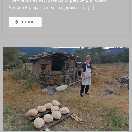
Премиерот на австралискиот регион Викторија,
Даниел Ендрјус, воведе задолжителна […]
ПОВЕЌЕ