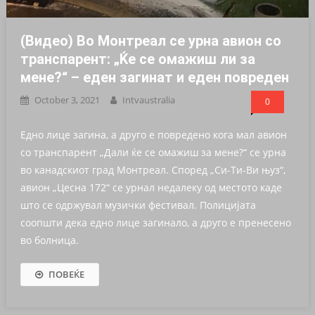
(Видео) Во Монтреал се урна авион со
транспарент: „Ќе се омажиш ли за
мене?“ – еден загинат и еден повреден
October 3, 2021
Intvaustralia
0
Едно лице загина, а друго е повредено кога мал авион
со транспарент „Дали ќе се омажиш за мене?“ се урна
во канадскиот град Монтреал. Според „Си-Ти-Ви њуз“,
авион „Цесна 172“ се урнал недалеку од местото каде
што се одржувал музички фестивал. Полицијата
соопшти дека едно лице загинало, а друго е пренесено
во болница.
ПОВЕЌЕ