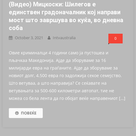
(Видео) Мицкоски: Шилегов е
единствен градоначалник кој направи
мост што завршува во куќа, во дневна
соба
October 3, 2021
Intvaustralia
0
Овие криминалци 4 години само ја пустошеа и
пљачкаа Македонија. Ајде да зборуваме за 16
милијарди евра на граѓаните. Ајде да зборуваме за
новиот долг, 4.500 евра го задолжија секое семејство.
Што ветуваа, а што направија? Се сеќавате на
ветувањата за 500-600 километри автопат, тие не
можеа со бела лента да го обојат веќе направениот […]
ПОВЕЌЕ