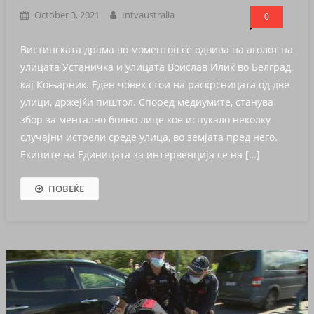
October 3, 2021
Intvaustralia
0
Вистинската драма во моментов се одвива на аголот на
улицата Устаничка и улицата Воислав Илиќ во Белград,
кај Коњарник. Еден човек стои на раскрсницата од две
улици, држејќи пиштол. Според медиумите, станува
збор за ментално болно лице кое испукало неколку
случајни истрели среде улица, во земјата пред него.
Екипите на Единицата за интервенција се на […]
ПОВЕЌЕ