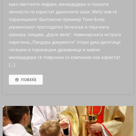
како светските лидери, милијардери и познати
личности ги користат даночните оази. Меѓу нив се
поранешниот британски премиер Тони Блер,
украинскиот претседател Зеленски и пејачката
Шакира, пишува „Дојче веле“. Новинарската истрага
наречена „Пандорa документи“ откри дека десетици
сегашни и поранешни државници и моќни
милијардери се поврзани со компании кои користат
[…]
ПОВЕЌЕ