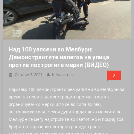
Над 100 уапсени во Мелбурн:
Демонстрантите излегоа на улица
против построгите мерки (ВИДЕО)
October 3, 2021
Intvaustralia
0
Најмалку 100 демонстранти беа уапсени во Мелбурн за
време на новите демонстрации против строгите
ограничувачки мерки што се во сила во овој
австралиски град. Некои дури тврдат дека мерките во
Мелбурн се меѓу најстрогите во светот, но и покрај тоа,
бројот на заразени повторно рапидно расте.