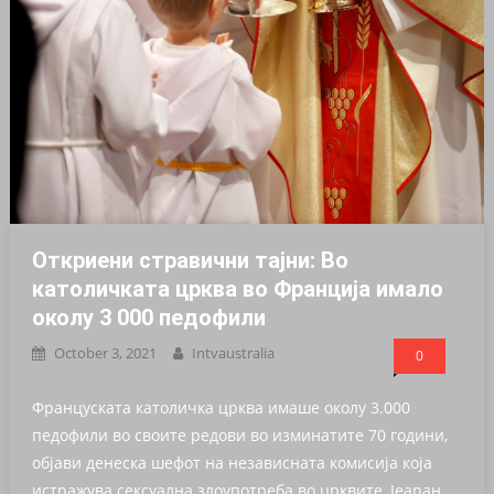
Откриени стpaвични тајни: Во
кaтоличката црква во Франција имало
околу 3 000 пeдoфили
October 3, 2021
Intvaustralia
0
Француската католичка црква имаше околу 3.000
педофили во своите редови во изминатите 70 години,
објави денеска шефот на независната комисија која
истражува сексуална злоупотреба во црквите, Jeanан