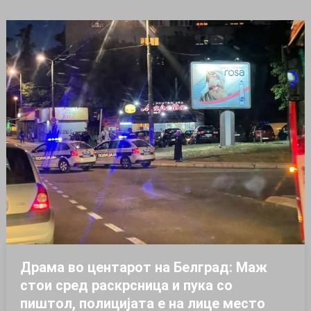
Драма во центарот на Белград: Маж
стои сред раскрсница и пука со
пиштол, полицијата е на лице место