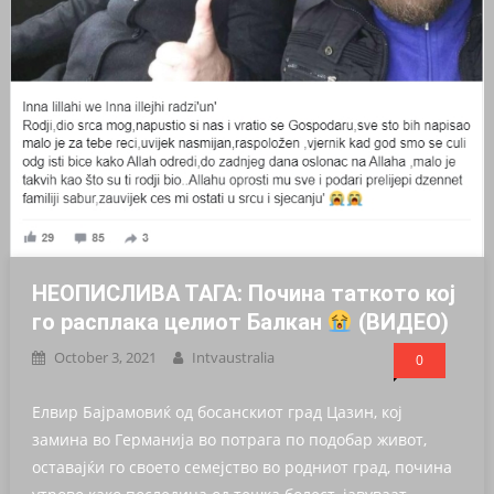
НЕОПИСЛИВА ТАГА: Почина таткото кој
го расплака целиот Балкан
(ВИДЕО)
October 3, 2021
Intvaustralia
0
Елвир Бајрамовиќ од босанскиот град Цазин, кој
замина во Германија во потрага по подобар живот,
оставајќи го своето семејство во родниот град, почина