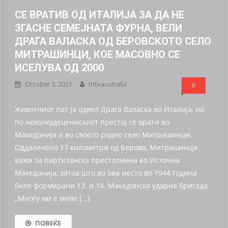
СЕ ВРАТИВ ОД ИТАЛИЈА ЗА ДА НЕ
ЗГАСНЕ СEМЕЈНАТА ФУРНА, ВЕЛИ
ДРАГА ВАЛАСКА ОД БЕРОВСКОТО СЕЛО
МИТРАШИНЦИ, КОЕ МАСОВНО СЕ
ИСЕЛУВА ОД 2000
October 3, 2021
Intvaustralia
0
Животниот пат ја одвел Драга Валаска во Италија, но
по неколкудеценискиот престој се врати во
Македонија и во своето родно село Митрашинци.
Оддалечено 17 километри од Берово, Митрашинци
важи за партизанска престолнина во Источна
Македонија, затоа што во ова место во 1944 година
биле формирани 13. и 14. Македонска ударна бригада.
„Многу ми е мило […]
ПОВЕЌЕ