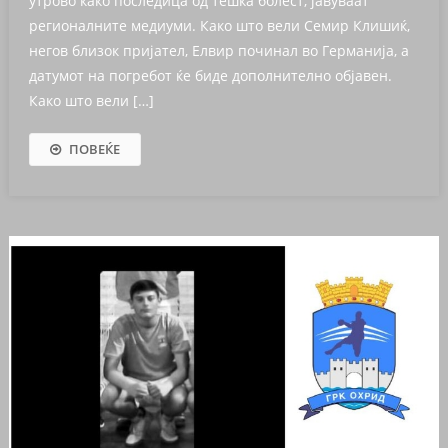
утрово како последица од тешка болест, јавуваат
регионалните медиуми. Како што вели Семир Клишиќ,
негов близок пријател, Елвир починал во Германија, а
датумот на погребот ќе биде дополнително објавен.
Како што вели […]
ПОВЕЌЕ