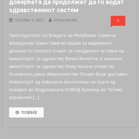
довeрбата да продолжат да го водат
здравствениот систем
October 5, 2021
Intvaustralia
0
Претседателот на Владата на Република Северна
Македонија Зоран Заев во изјава за медиумите
денеска го соопшти ставот за понудените оставки на
министерот за здравство Венко Филипче и заменик-
министерот за здравство Илир Хасани откако во
Основното јавно обвинителство Тетово беше доставен
Извештајот од извршено вештачење на траги од
пожарот во Модуларната КОВИД болница во Тетово,
изработен […]
ПОВЕЌЕ