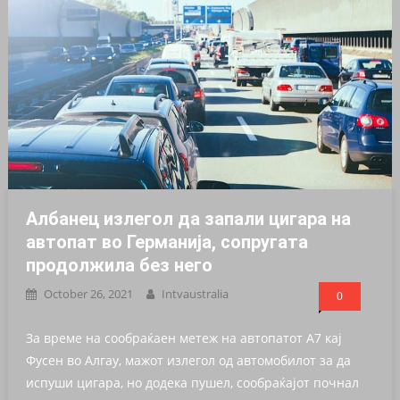
Албанец излегол да запали цигара на
автопат во Германија, сопругата
продолжила без него
October 26, 2021
Intvaustralia
0
За време на сообраќаен метеж на автопатот А7 кај
Фусен во Алгау, мажот излегол од автомобилот за да
испуши цигара, но додека пушел, сообраќајот почнал