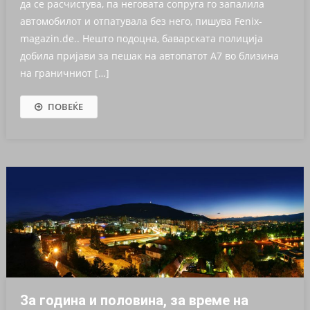
да се расчистува, па неговата сопруга го запалила
автомобилот и отпатувала без него, пишува Fenix-
magazin.de.. Нешто подоцна, баварската полиција
добила пријави за пешак на автопатот А7 во близина
на граничниот […]
ПОВЕЌЕ
За година и половина, за време на