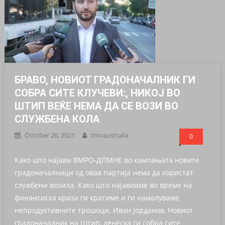
БРАВО, НОВИОТ ГРАДОНАЧАЛНИК ГИ
СОБРА СИТЕ КЛУЧЕВИ:, НИКОЈ ВО
ШТИП ВЕЌЕ НЕМА ДА СЕ ВОЗИ ВО
СЛУЖБЕНА КОЛА
October 26, 2021
Intvaustralia
0
Како што најави ВМРО-ДПМНЕ во кампањата новите
градоначалници од оваа партија нема да користат
службени возила. Како што најавивме во време на
финансиска криза ги кратиме и ги намалуваме
непродуктивните трошоци. Иван Јорданов, Новиот
градоначалник на Штип, денеска ги собра сите