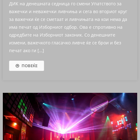
ДИК на денешната седница го смени Упатството за
важечки и неважечки ливчиња и сега во вториот круг
за важечки ќе се сметаат и ливчињата на кои нема да
има печат од Изборниот одбор. Ова е спротивно на
одредбите на Изборниот законик. Со денешните
измени, важечкото гласачко ливче ќе се брои и без
печат ако ги […]
ПОВЕЌЕ