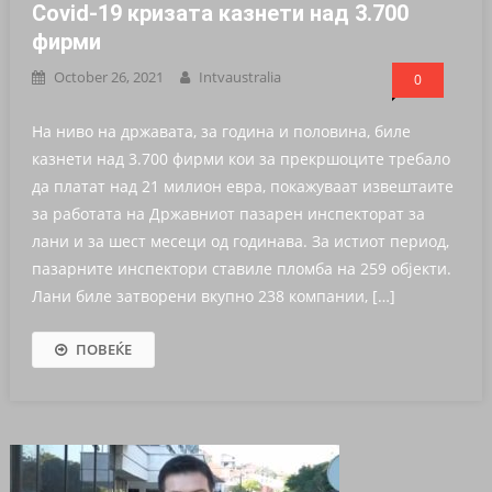
Covid-19 кризата казнети над 3.700
фирми
October 26, 2021
Intvaustralia
0
На ниво на државата, за година и половина, биле
казнети над 3.700 фирми кои за прекршоците требало
да платат над 21 милион евра, покажуваат извештаите
за работата на Државниот пазарен инспекторат за
лани и за шест месеци од годинава. За истиот период,
пазарните инспектори ставиле пломба на 259 објекти.
Лани биле затворени вкупно 238 компании, […]
ПОВЕЌЕ