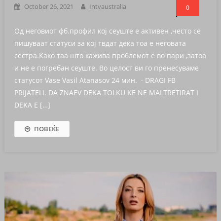
October 26, 2021
Intvaustralia
0
Од неговиот фб.профил кој сеуште е активен ,често се
пишуваат статуси за кој твдат дека тоа е неговата
сестра.Како таа што кажива проблемот е во пари ,затоа
и не е погребан сеуште. Во целост ви го пренесуваме
статусот Vase Vasil Atanasov 24 мин. · DRAGI FB
PRIJATELI. DA ZNAEV DEKA TOLKU KE NE MALTRETIRAT I
DEKA E […]
ПОВЕЌЕ