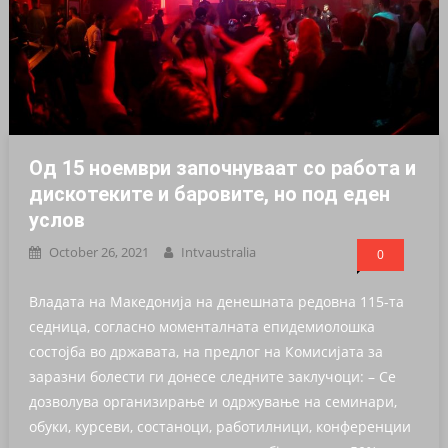
Од 15 ноември започнуваат со работа и
дискотеките и баровите, но под еден
услов
October 26, 2021
Intvaustralia
0
Владата на Македонија на денешната редовна 115-та
седница, согласно моменталната епидемиолошка
состојба во државата, на предлог на Комисијата за
заразни болести ги донесе следните заклучоци: – Се
дозволува организирање и одржување на семинари,
обуки, курсеви, состаноци, работилници, конференции