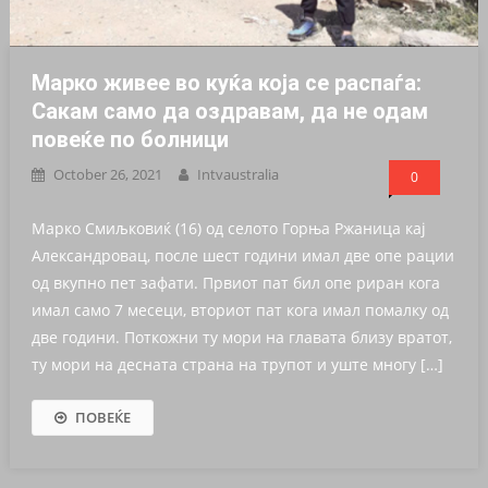
Марко живее во куќа која се распаѓа:
Сакам само да оздравам, да не одам
повеќе по болници
October 26, 2021
Intvaustralia
0
Марко Смиљковиќ (16) од селото Горња Ржаница кај
Александровац, после шест години имал две опе рации
од вкупно пет зафати. Првиот пат бил опе риран кога
имал само 7 месеци, вториот пат кога имал помалку од
две години. Поткожни ту мори на главата близу вратот,
ту мори на десната страна на трупот и уште многу […]
ПОВЕЌЕ