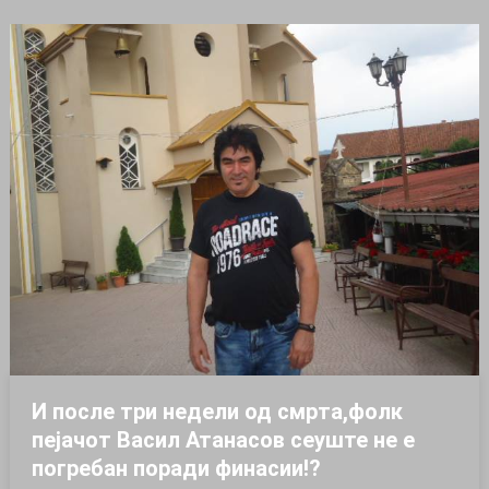
И после три недели од смрта,фолк
пејачот Васил Атанасов сеуште не е
погребан поради финасии!?