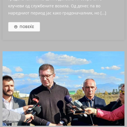
клучеви од службените возила. Од денес па во
наредниот период јас како градоначалник, но […]
ПОВЕЌЕ