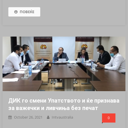
ПОВЕЌЕ
ДИК го смени Упатството и ќе признава
за важечки и ливчиња без печат
October 26, 2021
Intvaustralia
0