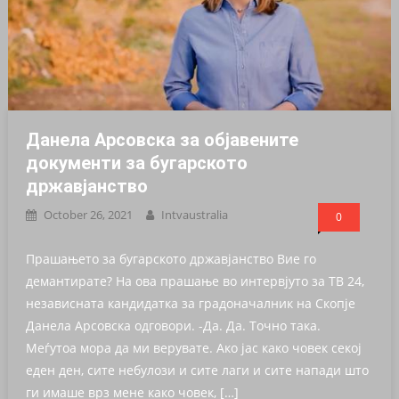
Данела Арсовска за објавените
документи за бугарското
државјанство
October 26, 2021
Intvaustralia
0
Прашањето за бугарското државјанство Вие го
демантирате? На ова прашање во интервјуто за ТВ 24,
независната кандидатка за градоначалник на Скопје
Данела Арсовска одговори. -Да. Да. Точно така.
Меѓутоа мора да ми верувате. Ако јас како човек секој
еден ден, сите небулози и сите лаги и сите напади што
ги имаше врз мене како човек, […]