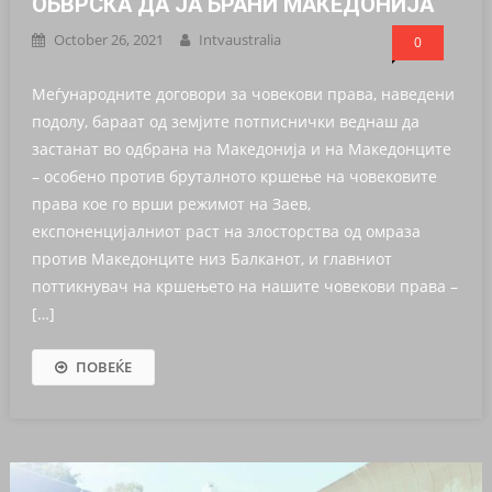
ОБВРСКА ДА ЈА БРАНИ МАКЕДОНИЈА
October 26, 2021
Intvaustralia
0
Меѓународните договори за човекови права, наведени
подолу, бараат од земјите потписнички веднаш да
застанат во одбрана на Македонија и на Македонците
– особено против бруталното кршење на човековите
права кое го врши режимот на Заев,
експоненцијалниот раст на злосторства од омраза
против Македонците низ Балканот, и главниот
поттикнувач на кршењето на нашите човекови права –
[…]
ПОВЕЌЕ