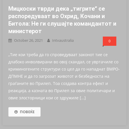
Мицкоски тврди дека „тигрите“ се
распоредуваат во Охрид, Кочани и
Битола: Не ги слушајте командантот и
министерот
October 26, 2021
Intvaustralia
0
„Тие кои треба да го спроведуваат законот тие се
длабоко инволвирани во овој скандал, се увртачиле со
криминогените структури со цел да го нападнат ВМРО-
ДПМНЕ и да го загрозат животот и безбедноста на
граѓаните во Прилеп. Тоа создава контра ефект и
реакција, а казната во Прилеп за овие политичари и
овие злосторници кои се здружиле […]
ПОВЕЌЕ