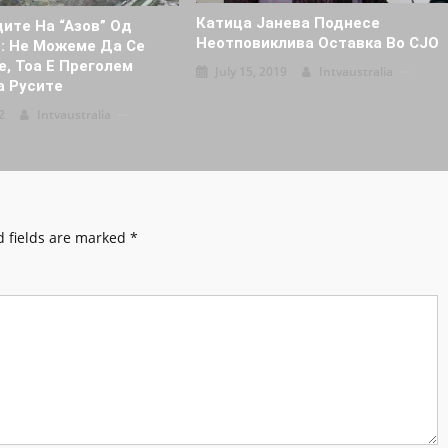
Катица Јанева Поднесе
ите На “Азов” Од
Неотповиклива Оставка Во СЈО
”: Не Можеме Да Се
, Тоа Е Преголем
July 15, 2019
Intvaustralia
а Русите
2
Intvaustralia
 fields are marked
*