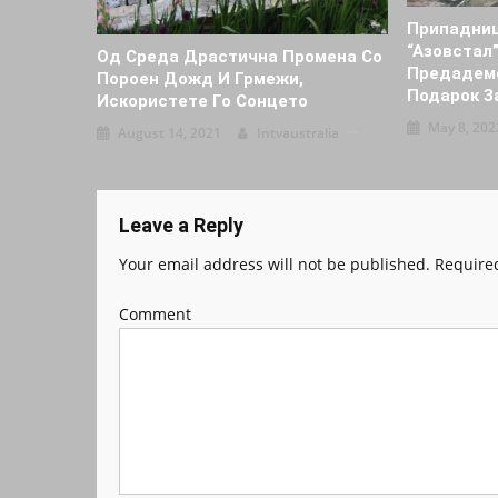
Припадниц
“Азовстал
Од Среда Драстична Промена Со
Предадеме
Пороен Дожд И Грмежи,
Подарок З
Искористете Го Сонцето
May 8, 202
August 14, 2021
Intvaustralia
Leave a Reply
Your email address will not be published.
Required
Comment