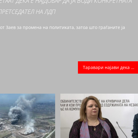
ТААТ ДЕКА Е НАЈДОБАР ДА ЈА ВОДИ КОНКРЕТНАТА
ПРЕТСЕДАТЕЛ НА ЛДП
рот Заев за промена на политиката, затоа што граѓаните ја
Таравари најави дека Алијанса на Албанците ќе го поддржи кандидатот на ВМРО-ДПМНЕ во Кичево