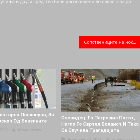
кучиња и други средства биле распоредени во областа за да
Сопствениците на ноќни клубови најавија граѓанска непослушност
овторно Поскапува, За
Очевидец: Го Погрешил Патот,
оскап Од Бензините
Нагло Го Свртел Воланот И Така
2022
Intvaustralia
Се Случила Трагедијата
November 23, 2021
Intvaustralia