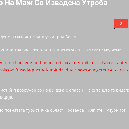
о На Маж Со Извадена Утроба
0
ајдено во малиот француски град Болен.
мничен за ова злосторство, пренесуваат светските медиуми.
n-direct-bollene-un-homme-retrouve-decapite-et-eviscere-l-auteu
a-police-diffuse-la-photo-d-un-individu-arme-et-dangereux-et-lance-
иот бил вооружен со нож и дека е опасен. На сите што го видел
лиција.
 во познатата туристичка област Прованса – Алпите – Азурниот