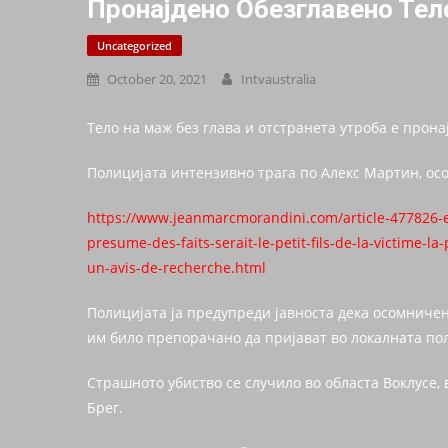
Пронајдено Обезглавено Тел
Uncategorized
October 20, 2021
Intvaustralia
Тело на маж без глава и отстранета утроба е прон
Полицијата интензивно трага по Алекс Мартин, осо
https://www.jeanmarcmorandini.com/article-477826-e
presume-des-faits-serait-le-petit-fils-de-la-victime-l
un-avis-de-recherche.html
Полицијата ја предупреди јавноста дека осомничен
им било препорачано да пријават во локалната по
Страшното убиство се случило во областа Воклусе,
Брег.