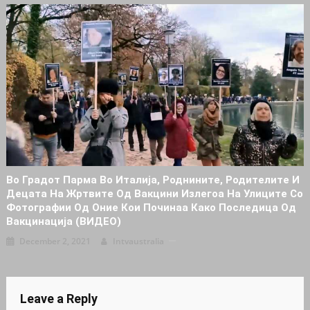
Во Градот Парма Во Италија, Роднините, Родителите И
Децата На Жртвите Од Вакцини Излегоа На Улиците Со
Фотографии Од Оние Кои Починаа Како Последица Од
Вакцинација (ВИДЕО)
December 2, 2021
Intvaustralia
Leave a Reply