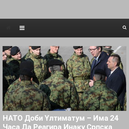
Avstraliska muzicka televizija
HATO Доби Yлтиматум – Има 24
Часа Да Реагира Инаку Српска