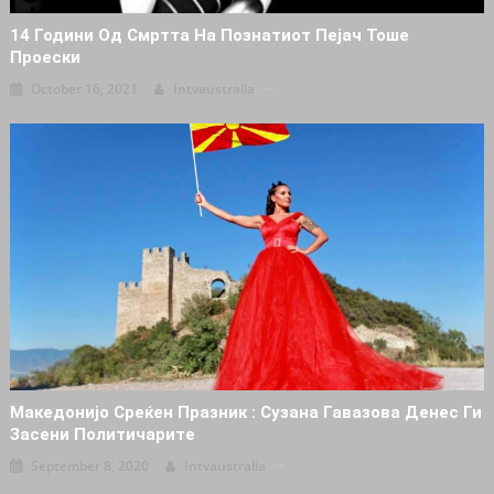
14 Години Од Смртта На Познатиот Пејач Тоше
Проески
October 16, 2021
Intvaustralia
Македонијо Среќен Празник : Сузана Гавазова Денес Ги
Засени Политичарите
September 8, 2020
Intvaustralia