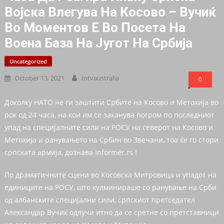
Вojcка Влегува На Косово – Вучиќ
Во Моментов Е Во Посета На
Вoeна База На Југот На Србија
Uncategorized
October 13, 2021
Intvaustralia
0
Доколку НАТО не ги заштити Србите на Косово и Метохија во
рок од 24 часа, на кои им се заканува погром по последниот
упад на специјалните сили на РОСУ на северот на Косово и
Метохија и ранувањето на Србин во Звечани, тоа ќе го стори
српската армија, дознава Informer.rs !
По драматичните сцени во Косовска Митровица и упадот на
единиците на РОСУ, што кулминираше со ранување на Срби
од албанските специјални сили, српскиот претседател
Александар Вучиќ одлучи итно да се сретне со претставници