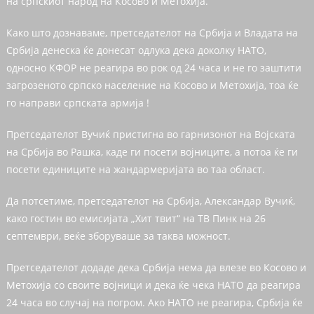
на српскиот народ на Косово и Метохија.
Како што дознаваме, претседателот на Србија и Владата на
Србија денеска ќе донесат одлука дека доколку НАТО,
односно КФОР не реагира во рок од 24 часа и не го заштити
загрозеното српско население на Косово и Метохија, тоа ќе
го направи српската армија !
Претседателот Вучиќ пристигна во гарнизонот на Војската
на Србија во Рашка, каде ги посети војниците, а потоа ќе ги
посети единиците на жандармеријата во таа област.
Да потсетиме, претседателот на Србија, Александар Вучиќ,
како гостин во емисијата „Хит твит“ на ТВ Пинк на 26
септември, веќе зборуваше за таква можност.
Претседателот додаде дека Србија нема да влезе во Косово и
Метохија со своите војници и дека ќе чека НАТО да реагира
24 часа во случај на погром. Ако НАТО не реагира, Србија ќе