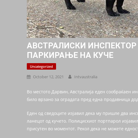
АВСТРАЛИСКИ ИНСПЕКТОР
ПАРКИРАЊЕ НА КУЧЕ
Uncategorized
October 12, 2021
Intvaustralia
Во местото Дарвин, Австралија еден сообраќаен ин
било врзано за оградата пред една продавница дод
Еден од сведоците изјавил дека му пришле два инсп
ланецот од кучето. Полицискиот портпарол изјавил 
присутен во моментот. Рекол дека не можете едност