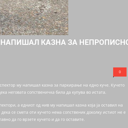
 НАПИШАЛ КАЗНА ЗА НЕПРОПИСН
0
спектор му напишал казна за паркирање на едно куче. Кучето
ека неговата сопственичка била да купува во истата.
ектори, а едниот од нив му напишал казна која ја оставил на
дека се смета оти кучето нема сопственик доколку истиот не е
авно да го врзете кучето и да го оставите.