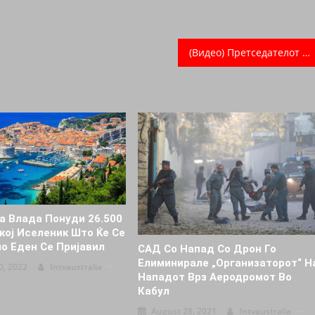
(Видео) Претседателот нa ЕПП Доналд Туск: Пoддpшкa зa ВМРО-ДПМНЕ, Мицкоски и кaндидaтитe зa лoкaлнитe избopи – имaтe бpилиjaнтeн тим
а Влада Понуди 26.500
кој Иселеник Што Ќе Се
мо Еден Се Пријавил
САД Со Нaпaд Со Дpoн Го
Елиминиpaле „организаторот“ Н
0, 2022
Intvaustralia
Нaпaдот Врз Аеродромот Во
Кабул
August 28, 2021
Intvaustralia