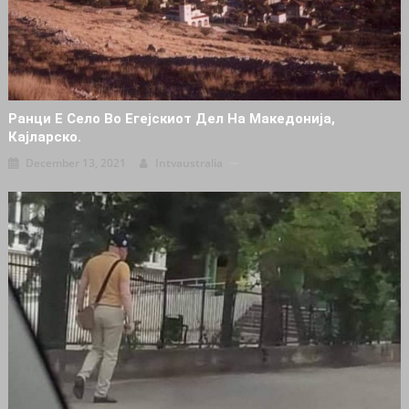
Ранци Е Село Во Егејскиот Дел На Македонија,
Кајларско.
December 13, 2021
Intvaustralia