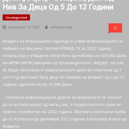
Нив За Деца Од 5 До 12 Години
Uncategorized
December 15, 2021
Intvaustralia
0
Владата на вчерашната седница ја усвои информацијата за
набавка на вакцини против КОВИД-19 за 2022 година,
според која е утврдена потребата од набавка на 500.000 дози
на мРНА (мРНК) вакцини од производителот „Фајзер“, во кои
ќе бидат вклучени и педијатриските дози во количина од 1
отсто од вкупниот број деца во земјава на возраст од 5 до 12
години, односно околу 10.000 дози.
– Согласно информацијата дозите за возрасните ќе почнат
да се испорачуваат од месец мај, а педијатриските дози во
првото тримесечје на 2022 година. Вкупната количина треба
да се испорача до декември 2022 година, соопштија вчера од
Владата.