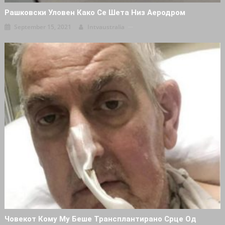
Рашковски Уловен Како Се Шета Низ Аеродром
September 15, 2021
Intvaustralia
Човекот Кому Му Беше Трансплантирано Срце Од