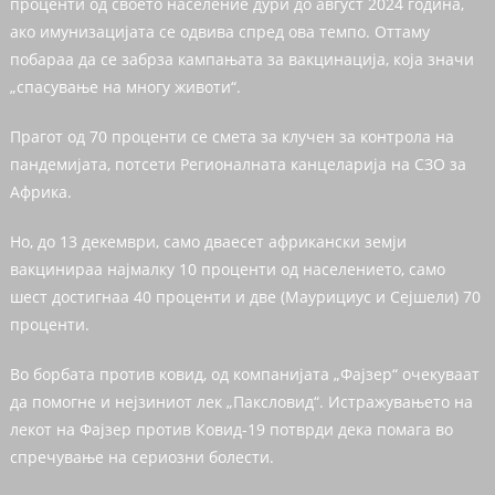
проценти од своето население дури до август 2024 година,
ако имунизацијата се одвива спред ова темпо. Оттаму
побараа да се забрза кампањата за вакцинација, која значи
„спасување на многу животи“.
Прагот од 70 проценти се смета за клучен за контрола на
пандемијата, потсети Регионалната канцеларија на СЗО за
Африка.
Но, до 13 декември, само дваесет африкански земји
вакцинираа најмалку 10 проценти од населението, само
шест достигнаа 40 проценти и две (Маурициус и Сејшели) 70
проценти.
Во борбата против ковид, од компанијата „Фајзер“ очекуваат
да помогне и нејзиниот лек „Паксловид“. Истражувањето на
лекот на Фајзер против Ковид-19 потврди дека помага во
спречување на сериозни болести.