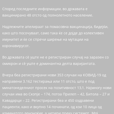
Според последните информации, во државата е
вакцинирано 48 отсто од полнолетното население.
Надлежните апелираат за помасовна вакцинација, бидејќи,
како што посочуваат, само така ќе се дојде до колективен
имунитет и ќе се спречи ширење на мутации на
коронавирусот.
Во државата сè уште не е регистриран случај на заразен со
омикрон и сè уште е доминантна делта варијантата.
Вчера беа регистрирани нови 353 случаи на КОВИД-19 од
направени 3.162 тестирања или 11 отсто, што е под
минатонеделниот просек на позитивност 13,1. Најмногу нови
случаи има во Скопје – 174, потоа Прилеп – 42, Битола – 27 и
Кавадарци – 22. Регистрирани беа и 450 оздравени
пациенти, како и вкупно 14 починати, од кои 10 лица од
изминатото деноноќие, а четири преку системот „Мој