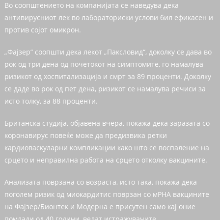
Во соопштението на компанијата се наведува дека
антивирусниот лек во лабораториски услови бил ефикасен и
против сојот омикрон.
„Фајзер“ соопшти дека лекот „Паксловид“, доколку се дава во
рок од три дена од почетокот на симптомите, го намалува
ризикот од хоспитализација и смрт за 89 проценти. Доколку
се даде во рок од пет дена, ризикот се намалува речиси за
исто толку, за 88 проценти.
Британска студија, објавена вчера, покажа дека заразата со
коронавирус повеќе може да предизвика ретки
кардиоваскуларни компликации како што се воспаление на
срцето и неправилна работа на срцето отколку вакцините.
Анализата поврзана со возраста, исто така, покажа дека
поголем ризик од миокардитис поврзан со мРНА вакцините
на Фајзер/Бионтек и Модерна е присутен само кај оние
помлади од 40 години, велат истражувачите.