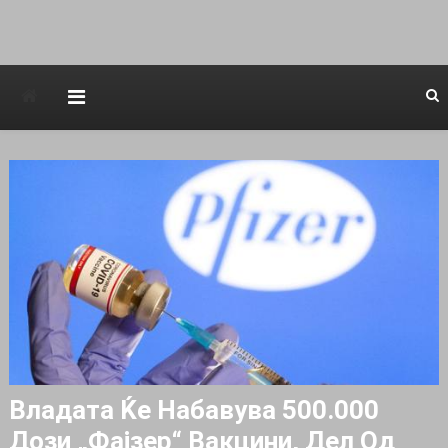
Avstraliska muzicka televizija
Владата Ќе Набавува 500.000
Дози „Фајзер“ Вакцини, Дел Од