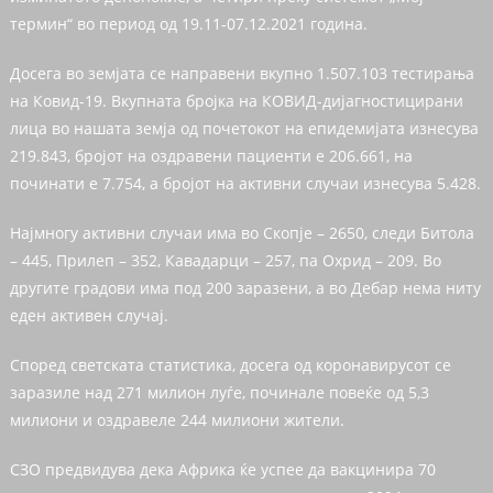
термин“ во период од 19.11-07.12.2021 година.
Досега во земјата се направени вкупно 1.507.103 тестирања
на Ковид-19. Вкупната бројка на КОВИД-дијагностицирани
лица во нашата земја од почетокот на епидемијата изнесува
219.843, бројот на оздравени пациенти е 206.661, на
починати е 7.754, а бројот на активни случаи изнесува 5.428.
Најмногу активни случаи има во Скопје – 2650, следи Битола
– 445, Прилеп – 352, Кавадарци – 257, па Охрид – 209. Во
другите градови има под 200 заразени, а во Дебар нема ниту
еден активен случај.
Според светската статистика, досега од коронавирусот се
заразиле над 271 милион луѓе, починале повеќе од 5,3
милиони и оздравеле 244 милиони жители.
СЗО предвидува дека Африка ќе успее да вакцинира 70