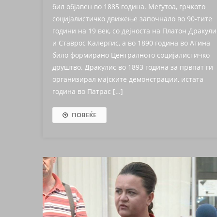
бил објавен во 1885 година. Меѓутоа, грчкото
социјалистичко движење започнало во 90-тите
години на 19 век, со дејноста на Платон Дракули
и Ставрос Калергис, а во 1890 година во Атина
било формирано Централното социјалистичко
друштво. Дракулис во 1893 година за првпат ги
организирал мајските демонстрации, истата
година во Патрас […]
ПОВЕЌЕ