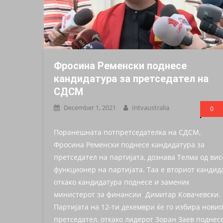
Фросина Ременски поднесе
кандидатура за претседател на
СДСМ
December 1, 2021
Intvaustralia
0
Поранешната потпретседателка на СДСМ,
Фросина Ременски поднесе кандидатура за
претседател на партијата, дознава Телма од вис
функционер на партијата. Таа е вториот кандида
откако кандидатура поднесе и заменик
министерот за финансии Димитар Ковачевски.
Партијата на 12-ти декември ќе го избира новио
претседател, откако лидерот Зоран Заев поднес