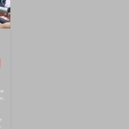
ок
т,
т
е