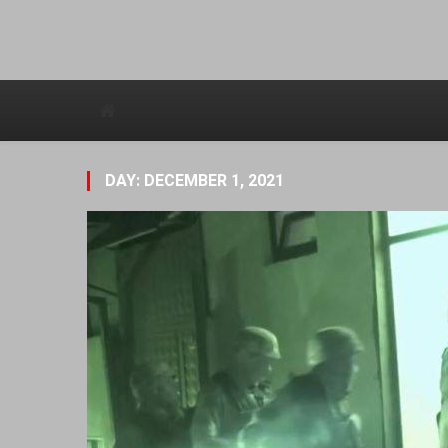
Avstraliska muzicka televizija
DAY: DECEMBER 1, 2021