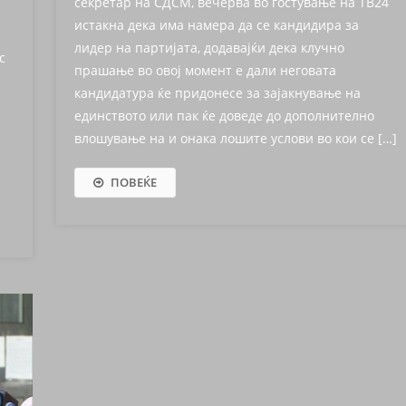
секретар на СДСМ, вечерва во гостување на ТВ24
истакна дека има намера да се кандидира за
лидер на партијата, додавајќи дека клучно
с
прашање во овој момент е дали неговата
кандидатура ќе придонесе за зајакнување на
единството или пак ќе доведе до дополнително
влошување на и онака лошите услови во кои се […]
ПОВЕЌЕ