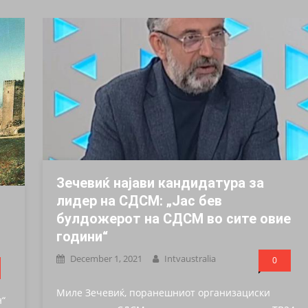
Зечевиќ најави кандидатура за
лидер на СДСМ: „Јас бев
булдожерот на СДСМ во сите овие
години“
December 1, 2021
Intvaustralia
0
Миле Зечевиќ, поранешниот организациски
н“