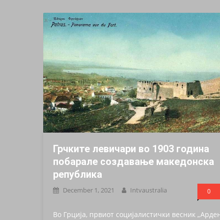
Грчките левичари во 1903 година
побарале создавање македонска
република
December 1, 2021
Intvaustralia
0
Во Грција, првиот социјалистички весник „Арде