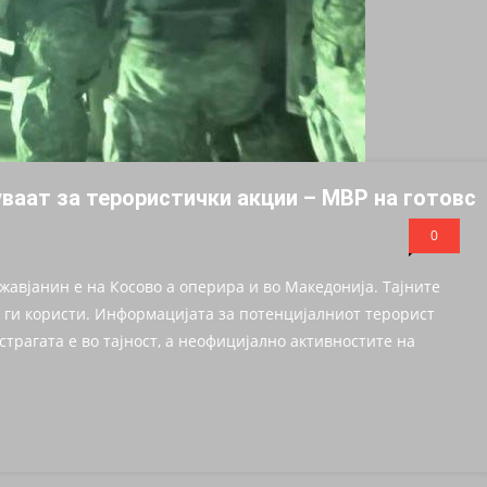
ваат за терористички акции – МВР на готовс
0
ржавјанин е на Косово а оперира и во Македонија. Тајните
и ги користи. Информацијата за потенцијалниот терорист
Истрагата е во тајност, а неофицијално активностите на