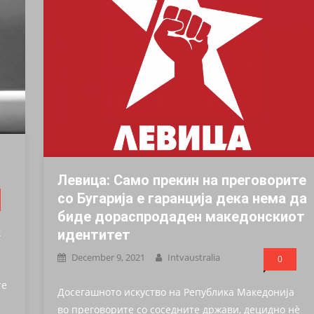
Левица: Само прекин на преговорите
со Бугарија е гаранција дека нема да
биде дораспродаден македонскиот
ќ
идентитет
December 9, 2021
Intvaustralia
0
те
Досегашното искуство на Република Македонија
во преговорите со соседните држави, децидно нè