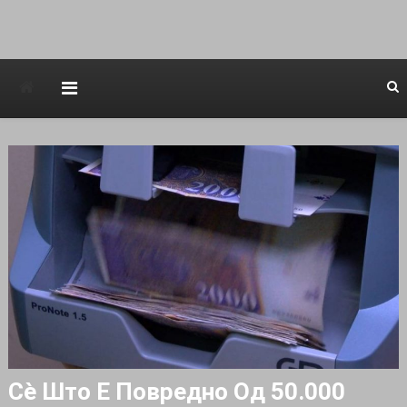
Avstraliska muzicka televizija
Сè Што Е Повредно Од 50.000