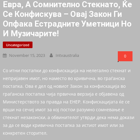
Евра, А Сомнително Стекнато, Ќе
Се Конфискува – Овај Закон Ги
Опфака Естрадните Уметници Но
И Музичарите!
Uncategorized
November 15, 2023
Intvaustralia
0
Со итни постапки до конфискација на нелегално стекнат и
непријавен имот, но наместо во кривична, во граѓанска
постапка. Ова е дел од новиот Закон за конфискација во
граѓанска постапка чија првична верзија е објавена од
Министерството за правда на ЕНЕР. Конфискацијата ќе се
врши на сечиј имот за кој постои разумно сомневање е
стекнат незаконски, а обвинителот утврди дека нема докази
за да се води кривична постапка за истиот имот или за
конкретен сторител.