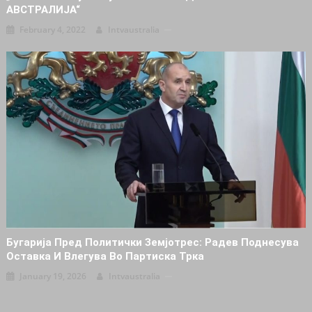
АВСТРАЛИЈА“
February 4, 2022
Intvaustralia
Бугарија Пред Политички Земјотрес: Радев Поднесува
Оставка И Влегува Во Партиска Трка
January 19, 2026
Intvaustralia