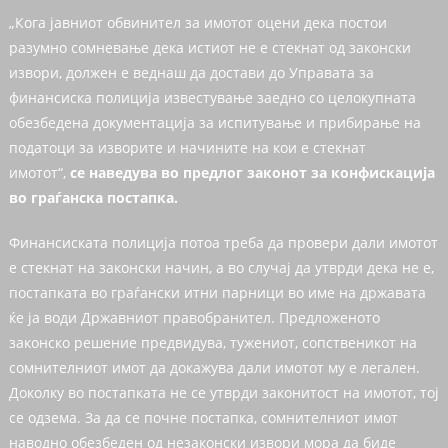
„Кога јавниот обвинител за имотот оцени дека постои
разумно сомневање дека истиот не е стекнат од законски
извори, должен е веднаш да достави до Управата за
финансиска полиција известување заедно со целокупната
обезбедена документација за испитување и прибирање на
податоци за изворите и начините на кои е стекнат
имотот“,
се наведува во предлог законот за конфискација
во граѓанска постапка.
Финансиската полиција потоа треба да провери дали имотот
е стекнат на законски начин, а во случај да утврди дека не е,
постапката во граѓански итни парници во име на државата
ќе ја води Државниот правобранител. Предложеното
законско решение предвидува, тужениот, сопственикот на
сомнителниот имот да докажува дали имотот му е легален.
Доколку во постапката не се утврди законитост на имотот, тој
се одзема. За да се почне постапка, сомнителниот имот
наводно обезбеден од незаконски извори мора да биде