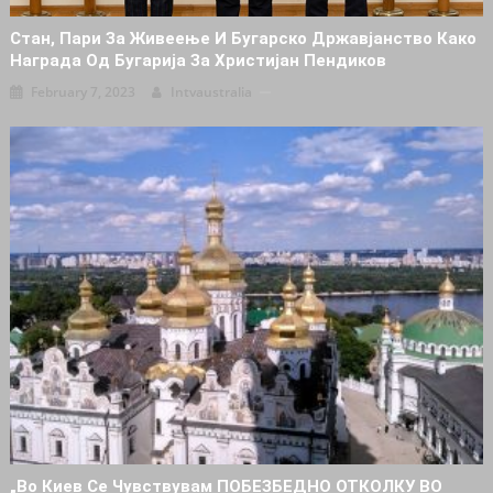
Стан, Пари За Живеење И Бугарско Државјанство Како
Награда Од Бугарија За Христијан Пендиков
February 7, 2023
Intvaustralia
„Во Киев Се Чувствувам ПОБЕЗБЕДНО ОТКОЛКУ ВО