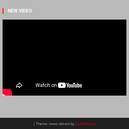
NEW VIDEO
|
Theme: news-vibrant by
CodeVibrant
.