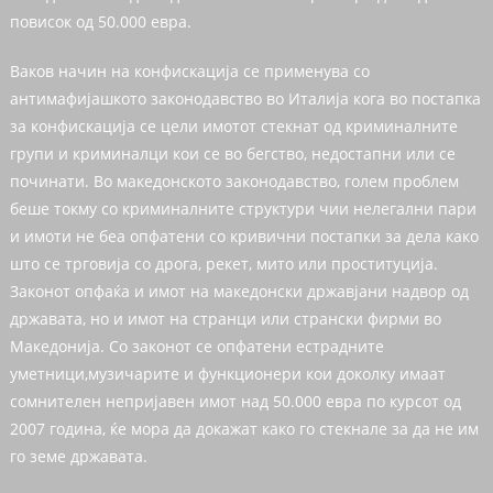
повисок од 50.000 евра.
Ваков начин на конфискација се применува со
антимафијашкото законодавство во Италија кога во постапка
за конфискација се цели имотот стекнат од криминалните
групи и криминалци кои се во бегство, недостапни или се
починати. Во македонското законодавство, голем проблем
беше токму со криминалните структури чии нелегални пари
и имоти не беа опфатени со кривични постапки за дела како
што се трговија со дрога, рекет, мито или проституција.
Законот опфаќа и имот на македонски државјани надвор од
државата, но и имот на странци или странски фирми во
Македонија. Со законот се опфатени естрадните
уметници,музичарите и функционери кои доколку имаат
сомнителен непријавен имот над 50.000 евра по курсот од
2007 година, ќе мора да докажат како го стекнале за да не им
го земе државата.