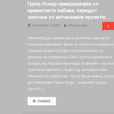
Група Оскар привршувајќи со
приватните забави, перидот
започна со интензивни проекти..
November 4, 2023
Intvaustralia
0
Најнапред да кажеме дека ланската година се
снимаше најновиот филм за таткото на модерна
Турција, Кемал Ататурк, кој моментално се
емитува на телевизија FOKS, притоа филмската
продукција барајќи музичари за филмот, кај нив
препозна квалитет, па дел од членовите беа
поканети за соработка. Честа беше нивна, прит
да споменеме Горан Проја – кларинет, Дејан
Арсич […]
ПОВЕЌЕ