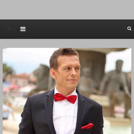
Avstraliska muzicka televizija