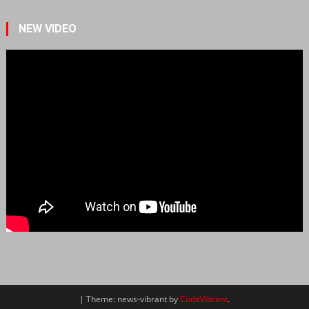
NEW VIDEO
|
Theme: news-vibrant by
CodeVibrant
.