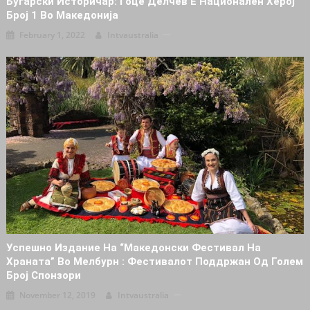
Бугарски Историчар: Гоце Делчев Е Национален Херој
Број 1 Во Македонија
February 1, 2022
Intvaustralia
Успешно Издание На “Македонски Фестивал На
Храната” Во Мелбурн : Фестивалот Поддржан Од Голем
Број Спонзори
November 12, 2019
Intvaustralia