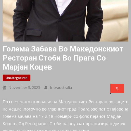
Голема Забава Во Македонскиот
Ресторан Стоби Во Прага Со
Марјан Коцев
Uncategorized
November 5, 2023
Intvaustralia
0
По свеченото отворање на Македонскиот Ресторан во срцето
на чешка ,поточно во главниот град Прага,овојпат е најавена
голема забава на 17 и 18 Ноември со фолк пејачот Марјан
Коцев . Од Ресторанот Стоби најавуваат организиран дочек
дочек на новата година со музика во живо.