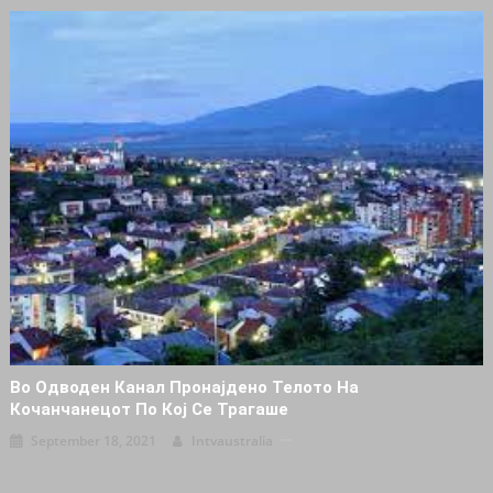
Во Одводен Канал Пронајдено Телото На
Кочанчанецот По Кој Се Трагаше
September 18, 2021
Intvaustralia