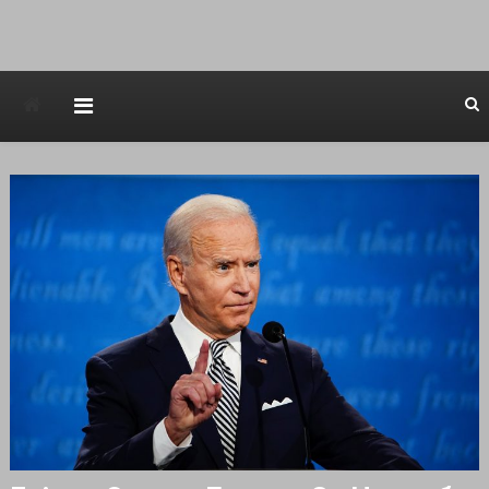
Avstraliska muzicka televizija