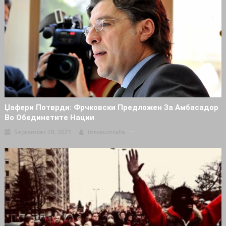
Џафери Потврди: Фрчковски Предложен За Амбасадор
Во Обединетите Нации
September 28, 2021
Intvaustralia