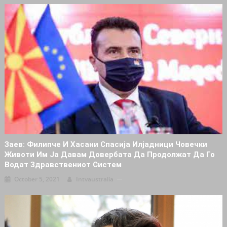
Заев: Филипче И Хасани Спacија Илјадници Човечки
Животи Им Ја Давам Довeрбата Да Продолжат Да Го
Водат Здравствениот Систем
October 5, 2021
Intvaustralia