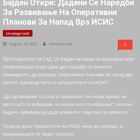
Бајден Откри: Дадени Се Наредби
За Развивање На Оперативни
Планови За Напад Врз ИСИС
Uncategorized
August 26, 2021
Intvaustralia
0
Претседателот на САД, Џо Бајден вечерва на вонредна прес
конференција откри дека дал наредба на воените
команданти „да развијат оперативни планови за напад врз
имотот, раководството и капацитетите на ИСИС“.
„Да одговориме со сила и прецизност во наше време, на
место што го избираме на начин што го избираме“, посочи
Бајден, одбивајќи да даде конкрети податоци за времето.
Тој вели дека терористите на ИСИС нема да победат, а
Американците ќе бидат спасени.