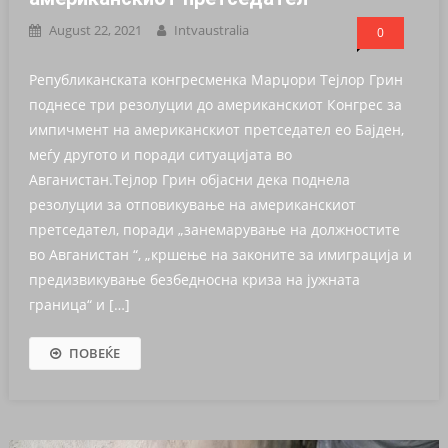
August 22, 2021
Intvaustralia
0
Републиканската конгресменка Марџори Тејлор Грин
поднесе три резолуции до американскиот Конгрес за
импичмент на американскиот претседател eо Бајден,
меѓу другото и поради ситуацијата во
Авганистан.Тејлор Грин објасни дека поднела
резолуции за отповикување на американскиот
претседател, поради „занемарување на должностите
во Авганистан “, „кршење на законите за имиграција и
предизвикување безбедносна криза на јужната
граница“ и […]
ПОВЕЌЕ