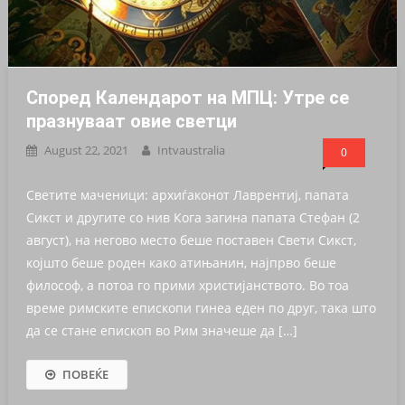
Според Календарот на МПЦ: Утре се
празнуваат овие светци
August 22, 2021
Intvaustralia
0
Светите маченици: архиѓаконот Лаврентиј, папата
Сикст и другите со нив Кога загина папата Стефан (2
август), на негово место беше поставен Свети Сикст,
којшто беше роден како атињанин, најпрво беше
философ, а потоа го прими христијанството. Во тоа
време римските епископи гинеа еден по друг, така што
да се стане епископ во Рим значеше да […]
ПОВЕЌЕ