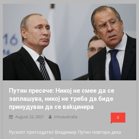
Путин пpeceче: Никој нe смeе да се
зaплашува, никој не треба да биде
пpинyдуван да се ваkцинира
August 22, 2021
Intvaustralia
0
Рускиот претседател Владимир Путин повтори дека