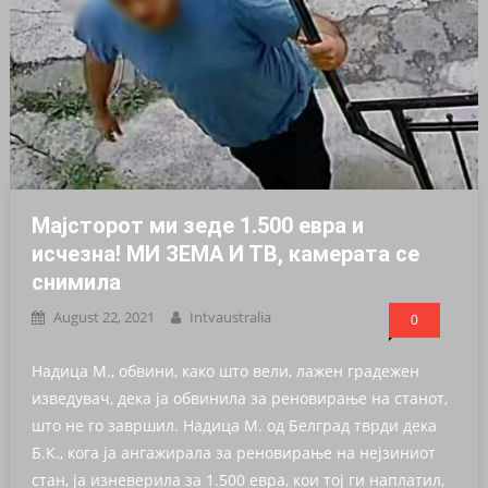
Мајсторот ми зеде 1.500 евра и
исчезна! МИ ЗЕМА И ТВ, камерата се
снимила
August 22, 2021
Intvaustralia
0
Надица М., обвини, како што вели, лажен градежен
изведувач, дека ја обвинила за реновирање на станот,
што не го завршил. Надица М. од Белград тврди дека
Б.К., кога ја ангажирала за реновирање на нејзиниот
стан, ја изневерила за 1.500 евра, кои тој ги наплатил,