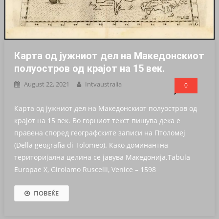
Карта од јужниот дел на Македонскиот
полуостров од крајот на 15 век.
August 22, 2021
Intvaustralia
0
Карта од јужниот дел на Македонскиот полуостров од
крајот на 15 век. Во горниот текст пишува дека е
правена според географските записи на Птоломеј
(Della geografia di Tolomeo). Како доминантна
територијална целина се јавува Македонија.Tabula
Europae X, Girolamo Ruscelli, Venice – 1598
ПОВЕЌЕ