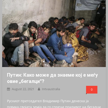
Путин: Како може да знаеме кој е меѓу
овие „бегалци“?
August 22, 2021
Intvaustralia
0
Рускиот претседател Владимир Путин денеска ја
повика својата земја да го спречи приливот на бегалци