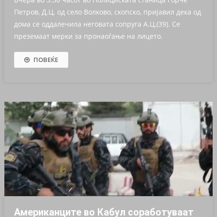
Петров, Д.Ц. од село Волково, скопско, пријавил дека од
дома се оддалечила неговата сопруга А.Ц.(39). Се
преземаат мерки за пронаоѓање на лицето.
ПОВЕЌЕ
Американците во Кабул соработуваат