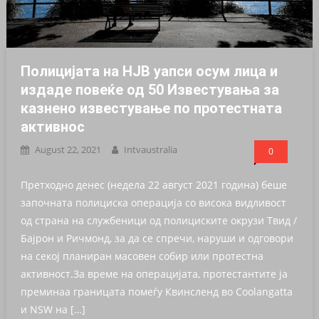
Полицијата на НЈВ уапси осум лица и
издаде повеќе од 50 Известувања за
казнено известување по протестната
активнос
August 22, 2021
Intvaustralia
0
Претходно денес (недела 22 август 2021 година) беше
започната полициска операција со висока видливост
од страна на службеници од полициските окрузи Твид /
Бајрон и Ричмонд, за да се спречи, наруши и одговори
на секој планиран масовен собир или протестна
активност.За време на операцијата, протестантите ја
преминаа границата помеѓу Квинсленд во Coolangatta
и NSW на […]