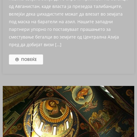
од Авганистан, каде власта ја презедоа талибанците,
велејќи дека џихадистите можат да влезат во земјата
под маска на баратели на азил. Нашите западни
партнери упорно го поставуваат прашањето за
сместување бегалци во земјите од Централна Азија
пред да добијат визи […]
ПОВЕЌЕ