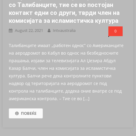
со Tалибанците, тие се во постојан
контакт едни со други, тврди член на
комисијата за исламистичка култура
August 22, 2021
Intvaustralia
0
Талибанците имаат „работен однос” со Американците
на аеродромот во Кабул во однос на безбедносните
прашања, изјави за телевизијата Ал Џезира Абдул
Кахар Балчи, член на комисијата за исламистичка
култура. Балчи рече дека контролните пунктови
надвор од територијата на аеродромот се под
контрола на талибанците, додека оние внатре се под
американска контрола. – Тие се во […]
ПОВЕЌЕ