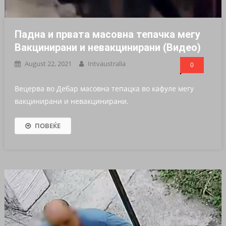
Падна и првата масовна тепачка мегу
Вакцинирани и невакцинирани (Видео)
August 22, 2021
Intvaustralia
0
Вецерва во Дебар масовна тепацка во кафуле мегу
вакцинирани и невакцинирани.
ПОВЕЌЕ