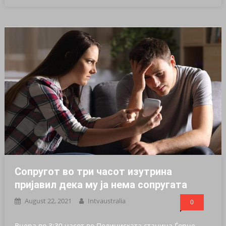
Сопругот во три часот изутрина
пријавил дека му јa нема сопругата
August 22, 2021
Intvaustralia
0
Вчера во 3:30 часот во Полициската станица Ѓорче