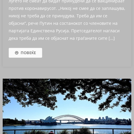
луѓето не смеат да бидат принудени да се вакцинираат
против коронавирусот. „Никој не смее да се заплашува,
никој не треба да се принудува. Треба да им се
објасни“, рече Путин на состанокот со членовите на
партијата Единствена Русија. Претседателот нагласи
дека треба да им се објаснат на граѓаните сите […]
ПОВЕЌЕ