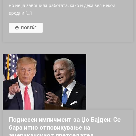
но не ја завршила работата, како и дека зел некои
вредни […]
ПОВЕЌЕ
Поднесен импичмeнт за Џо Бајден: Се
бара итно отповикување на
американскиот претседател