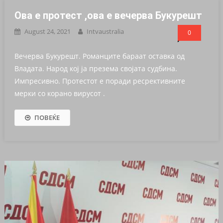
Ова е протест ,ова е вечерва Букурешт
August 24, 2021
Intvaustralia
0
Вечерва Букурешт. Романците бараат оставка од
Владата. Народ кој ја презема својата судбина.
Импресивно. Протестот е поради ресрективните
мерки со корано вирусот .
ПОВЕЌЕ