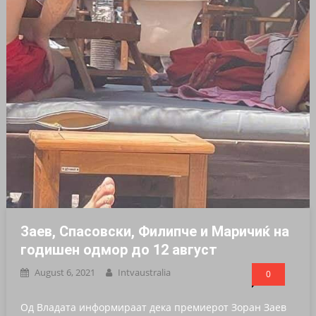
Заев, Спасовски, Филипче и Маричиќ на
годишен одмор до 12 август
August 6, 2021
Intvaustralia
0
Од Владата информираат дека премиерот Зоран Заев