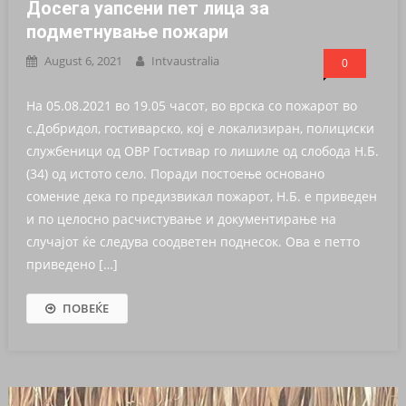
Досега уапceни пет лица за
подметнување пожари
August 6, 2021
Intvaustralia
0
На 05.08.2021 во 19.05 часот, во врска со пожарот во
с.Добридол, гостиварско, кој е локализиран, полициски
службеници од ОВР Гостивар го лишиле од слобода Н.Б.
(34) од истото село. Поради постоење основано
сомение дека го предизвикал пожарот, Н.Б. е приведен
и по целосно расчистување и документирање на
случајот ќе следува соодветен поднесок. Ова е петто
приведено […]
ПОВЕЌЕ