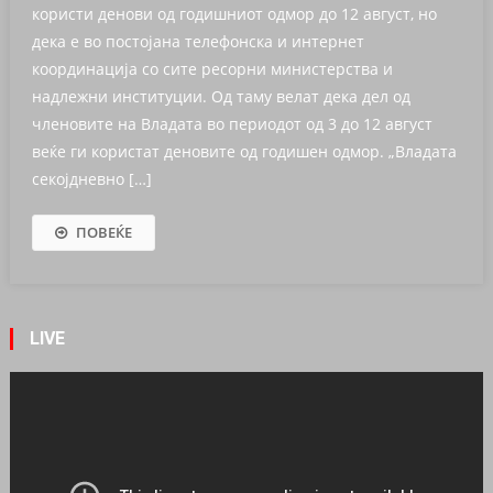
користи денови од годишниот одмор до 12 август, но
дека е во постојана телефонска и интернет
координација со сите ресорни министерства и
надлежни институции. Од таму велат дека дел од
членовите на Владата во периодот од 3 до 12 август
веќе ги користат деновите од годишен одмор. „Владата
секојдневно […]
ПОВЕЌЕ
LIVE