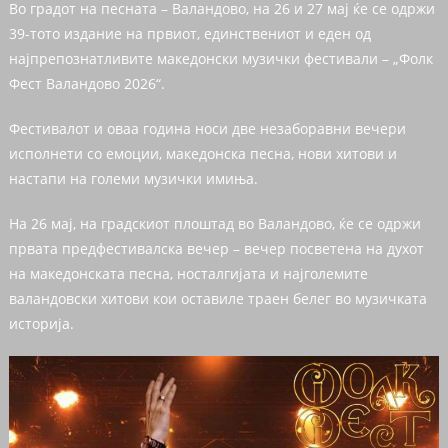
Во градот на песната – Валандово, на 26 и 27 мај ќе се одржи
39-тото издание на првиот, единствениот и еден од
најпрепознатливите македонски музички фестивали – „Фолк
Фест Валандово 2026“.
Фестивалот и оваа година носи две незаборавни вечери
исполнети со емоции, македонска песна, нови хитови и
настапи на големи музички имиња.
На 26 мај, на градскиот плоштад во Валандово, ќе се одржи
првата предфестивалска вечер – вечер посветена на духот
на македонската песна, носталгијата и најголемите
валандовски хитови кои оставиле траен белег во музичката
историја.