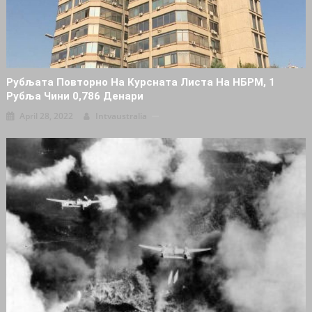
Рубљата Повторно На Курсната Листа На НБРМ, 1
Рубља Чини 0,786 Денари
April 28, 2022
Intvaustralia