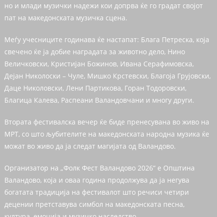
но и млади музички надежи кои допрва ќе го градат својот
пат на македонската музичка сцена.
Меѓу учесниците годинава ќе настапат: Блага Петреска, која
свечено ќе ја добие наградата за животно дело, Нино
Величковски, Кристијан Божинов, Ивана Серафимовска,
Дејан Николоски – Чуле, Мишко Крстевски, Благоја Грујовски,
Даце Николовски, Лени Партикова, Горан Тодоровски,
Благица Калева, Распеани Валандовчани и многу други.
Втората фестивалска вечер ќе биде пренесувана во живо на
МРТ, со што љубителите на македонската народна музика ќе
можат во живо да ја следат магијата од Валандово.
Организатор на „Фолк Фест Валандово 2026“ е Општина
Валандово, која и оваа година продолжува да ја негува
богатата традиција на фестивалот што речиси четири
децении претставува симбол на македонската песна,
култура, емоција и музичко наследство.