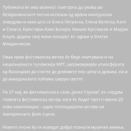
Публиката ќе има можност повторно да ужива во
безвременските песни испеани од врвни македонски
изведувачи како што се Блага Петреска, Елена Велеска, Кате
и Соната, Кристијан Кико Болеро, Мишко Крстевски и Марјан
Коцев, додека свој мини концерт ќе одржи и Влатко
Младиновски.
Оваа прва фестивалска вечер ќе биде емитувана и на
националната телевизија МРТ, овозможувајќи атмосферата
од Валандово да стигне до домовите низ целата држава, но и
до македонската публика ширум светот.
На 27 мај, во фестивалската сала „Јанко Узунов“, ќе следува
главната фестивалска вечер, кога ќе бидат претставени 20
нови композиции – идни потенцијални хитови на
македонската фолк сцена.
Новите песни ќе ги изведат добро познати музички имиња,