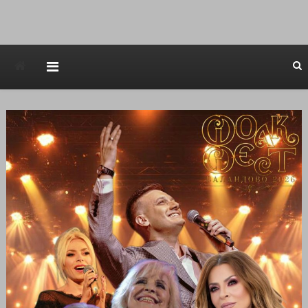
Avstraliska muzicka televizija