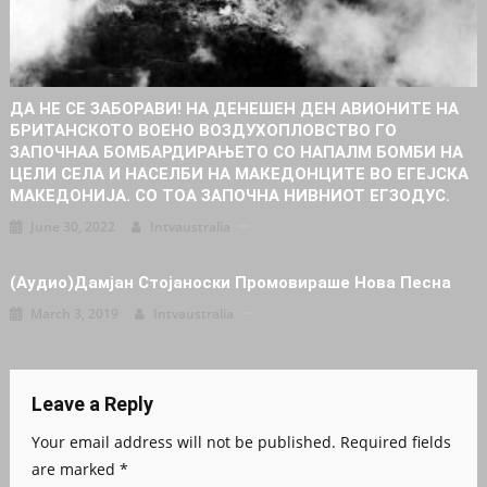
ДА НЕ СЕ ЗАБОРАВИ! НА ДЕНЕШЕН ДЕН АВИОНИТЕ НА
БРИТАНСКОТО ВОЕНО ВОЗДУХОПЛОВСТВО ГО
ЗАПОЧНАА БОМБАРДИРАЊЕТО СО НАПАЛМ БОМБИ НА
ЦЕЛИ СЕЛА И НАСЕЛБИ НА МАКЕДОНЦИТЕ ВО ЕГЕЈСКА
МАКЕДОНИЈА. СО ТОА ЗАПОЧНА НИВНИОТ ЕГЗОДУС.
June 30, 2022
Intvaustralia
(аудио)Дамјан Стојаноски Промовираше Нова Песна
March 3, 2019
Intvaustralia
Leave a Reply
Your email address will not be published.
Required fields
are marked
*