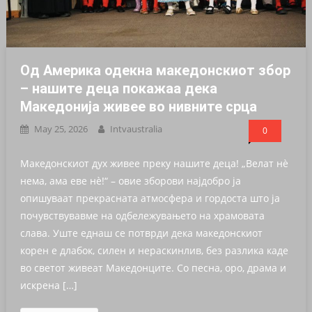
Од Америка одекна македонскиот збор
– нашите деца покажаа дека
Македонија живее во нивните срца
May 25, 2026
Intvaustralia
0
Македонскиот дух живее преку нашите деца! „Велат нѐ
нема, ама еве нѐ!“ – овие зборови најдобро ја
опишуваат прекрасната атмосфера и гордоста што ја
почувствувавме на одбележувањето на храмовата
слава. Уште еднаш се потврди дека македонскиот
корен е длабок, силен и нераскинлив, без разлика каде
во светот живеат Македонците. Со песна, оро, драма и
искрена […]