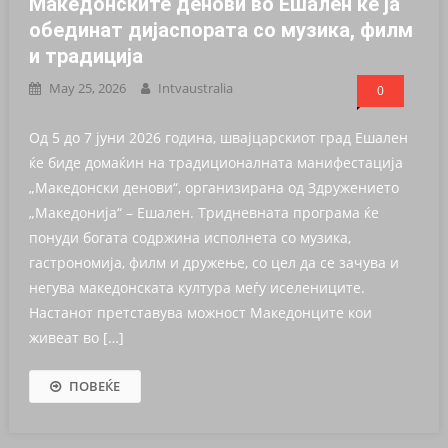
Македонските денови во Ешален ќе ја
обединат дијаспората со музика, филм
и традиција
May 25, 2026
Intvaustralia
0
Од 5 до 7 јуни 2026 година, швајцарскиот град Ешален
ќе биде домаќин на традиционалната манифестација
„Македонски денови“, организирана од Здружението
„Македонија“ – Ешален. Тридневната програма ќе
понуди богата содржина исполнета со музика,
гастрономија, филм и дружење, со цел да се зачува и
негува македонската култура меѓу иселениците.
Настанот претставува можност Македонците кои
живеат во […]
ПОВЕЌЕ