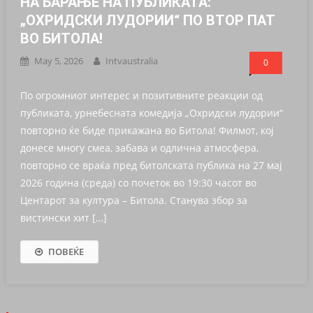
НА БАРАЊЕ НА ПУБЛИКАТА:
„ОХРИДСКИ ЛУДОРИИ“ ПО ВТОР ПАТ
ВО БИТОЛА!
May 5, 2026
Intvaustralia
0
По огромниот интерес и позитивните реакции од
публиката, урнебесната комедија „Охридски лудории“
повторно ќе биде прикажана во Битола! Филмот, кој
донесе многу смеа, забава и одлична атмосфера,
повторно се враќа пред битолската публика на 27 мај
2026 година (среда) со почеток во 19:30 часот во
Центарот за култура – Битола. Станува збор за
вистински хит […]
ПОВЕЌЕ