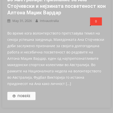
Стојчевски и нејзината посветеност кон
Алтона Маџик Вардар
May 31, 2026
Intvaustralia
0
Во време кога волонтерството претставува темел на
секоја успешна заедница, Македонката Ана Стојчевски
доби заслужено признание за својата долгогодишна
работа и несебична посветеност во редовите на
Алтона Маџик Вардар, еден од најпрепознатливите
македонски спортски колективи во Австралија. Во
рамките на Националната недела на волонтерството
во Австралија, Фудбал Викторија го истакна
придонесот на Ана како личност […]
ПОВЕЌЕ