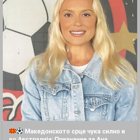
Македонското срце чука силно и
во Австралија: Признание за Ана