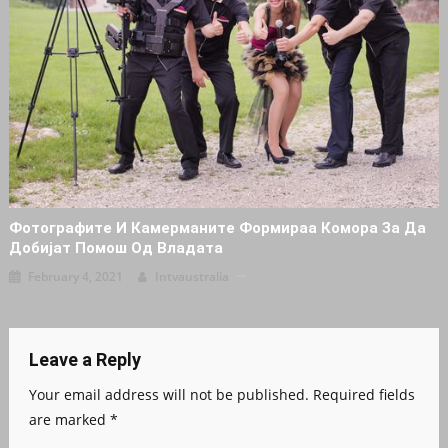
Фотографите И Камерманите Формираа Комора За Да
Добијат Помош Од Владата
February 4, 2021
Intvaustralia
Leave a Reply
Your email address will not be published.
Required fields
are marked
*