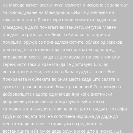
на Македонскиот востанички комитет и искрено се залагаат
за ослободување на Македонија.5.Им се дозволува на
таканаречените Благотворителни комитети надвор од
Македонија да го помагаат востанието, меѓутоа главен
предмет и грижа да им биде: собирање на парични
помошти, оружје со принадлежностите, облека од секаков
род и вид и со готовност да ги испраќаат во однапред
определени места, за да се доставуваат на востаничкиот
терен; исто така и храната (да се доставува б.р.) до
востанатите места, ако тоа го бара нуждата, а посебно
прехраната и облеката во оние места каде што селата и
куќите се разорени ли ќе бидат разорени.6.Се повикуваат
доброволците надвор од Македонија кој е вистински
доброволец и вистински пожртвуван љубител на
татковината и сочувственик на оние што страдаат, со својот
труд и со својата пот, на сопствена издршка да дојде до
местото каде што ќе се приклучи во редовите на
востаниците и ќе му се даде оружје и се што е нужно.7.За