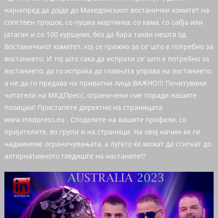
најнапред да дојде до Македонскиот востанички комитет на
сопствен трошок, со пушка мартинка, со кама, со сабја или
јатаган и со 100 куршуми, без да бара такви нешта од
Востаничкиот комитет, кој се грижио за се’ што е потребно за
востанието. И тој што сака да испрати се’ што е потребно за
востанието, да го испраќа до главната управа на востанието,
а не да го предава на приватни лица.ВАЖНО!!! Почитувани
читатели на МКДПресс, ограничени сме поради нашите
позиции! Пристапете директно на страницата
www.mkdpress.eu . Споделете на вашите профили, со
пријателите, во групи и на страници. На овој начин ќе ги
надминеме ограничувањата, а луѓето ќе можат да стигнат до
алтернативното гледиште на настаните!?