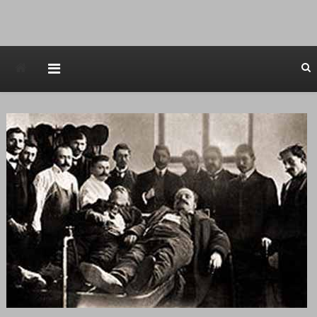
Avstraliska muzicka televizija