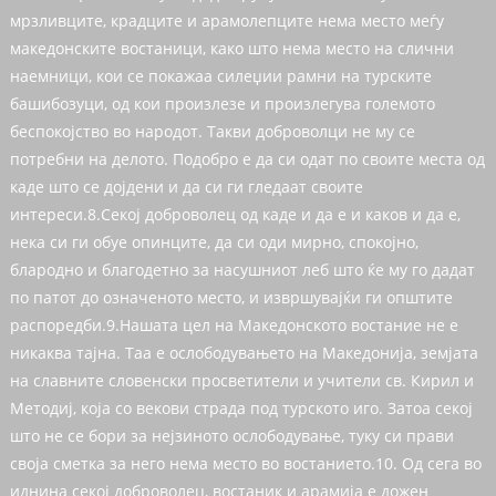
мрзливците, крадците и арамолепците нема место меѓу
македонските востаници, како што нема место на слични
наемници, кои се покажаа силеџии рамни на турските
башибозуци, од кои произлезе и произлегува големото
беспокојство во народот. Такви доброволци не му се
потребни на делото. Подобро е да си одат по своите места од
каде што се дојдени и да си ги гледаат своите
интереси.8.Секој доброволец од каде и да е и каков и да е,
нека си ги обуе опинците, да си оди мирно, спокојно,
блародно и благодетно за насушниот леб што ќе му го дадат
по патот до означеното место, и извршувајќи ги општите
распоредби.9.Нашата цел на Македонското востание не е
никаква тајна. Таа е ослободувањето на Македонија, земјата
на славните словенски просветители и учители св. Кирил и
Методиј, која со векови страда под турското иго. Затоа секој
што не се бори за нејзиното ослободување, туку си прави
своја сметка за него нема место во востанието.10. Од сега во
иднина секој доброволец, востаник и арамија е дожен