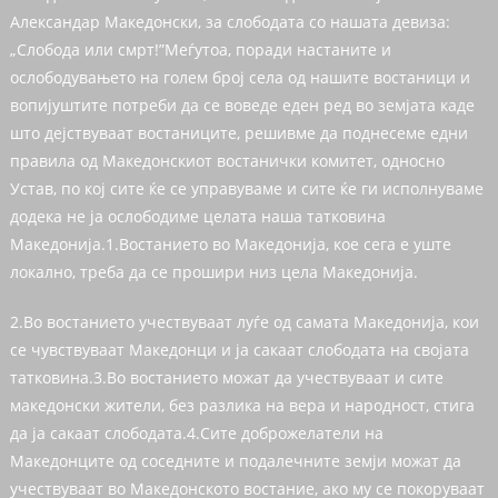
Александар Македонски, за слободата со нашата девиза:
„Слобода или смрт!”Меѓутоа, поради настаните и
ослободувањето на голем број села од нашите востаници и
вопијуштите потреби да се воведе еден ред во земјата каде
што дејствуваат востаниците, решивме да поднесеме едни
правила од Македонскиот востанички комитет, односно
Устав, по кој сите ќе се управуваме и сите ќе ги исполнуваме
додека не ја ослободиме целата наша татковина
Македонија.1.Востанието во Македонија, кое сега е уште
локално, треба да се прошири низ цела Македонија.
2.Во востанието учествуваат луѓе од самата Македонија, кои
се чувствуваат Македонци и ја сакаат слободата на својата
татковина.3.Во востанието можат да учествуваат и сите
македонски жители, без разлика на вера и народност, стига
да ја сакаат слободата.4.Сите доброжелатели на
Македонците од соседните и подалечните земји можат да
учествуваат во Македонското востание, ако му се покоруваат