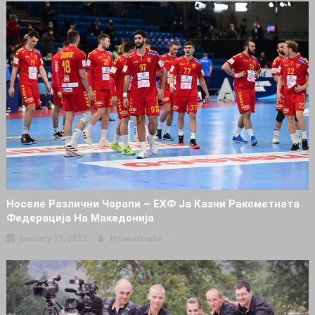
Носеле Различни Чорапи – ЕХФ Ја Казни Ракометната
Федерација На Македонија
January 15, 2022
Intvaustralia