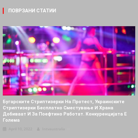
ПОВРЗАНИ СТАТИИ
Бугарските Стриптизерки На Протест, Украинските
Стриптизерки Бесплатно Сместување И Храна
Добиваат И За Поефтино Работат. Конкуренцијата Е
Голема
April 10, 2022
Intvaustralia