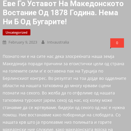
Еве Го Уставот На Македонското
Востание Од 1878 Година. Нема
Ни Б Од Бугарите!
Uncategorized
February 9, 2023
Intvaustralia
0
Познато ни е на сите нас дека злосреќната наша земја
Македонија поради причини за егоистички цели од страна
на големите сили и’ е оставена пак на Турција по
Берлинскиот конгрес. Во резултат на тоа дојде во одделните
области на нашата татковина до многу крвави сцени
познати на секого. Во желба да го отфрлиме од нашата
татковина турскиот јарем, секој од нас, кој колку може
станавме да се жртвуваме, бидејќи од секого од нас е нужна
помош. Ние востанавме како поборници на слободата. Со
нашата крв што ја пролеавме низ полињата и горите
македонски ние служиме, како македонската војска на