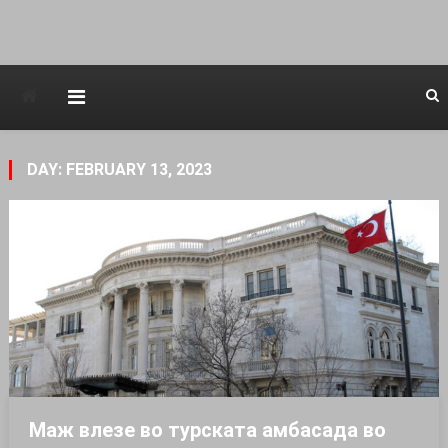
Avstraliska muzicka televizija
DAY: FEBRUARY 13, 2023
Маж влезе во турската амбасада во