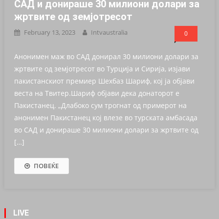
САД и донираше 30 милиони долари за
жртвите од земјотресот
February 13, 2023
Intvaustralia
0
Анонимен маж во САД донирал 30 милиони долари за
жртвите од земјотресот во Турција и Сирија, изјави
пакистанскиот премиер Шехбаз Шариф, кој ја објави
веста на Твитер.Шариф објави дека донаторот е
Пакистанец. „Длабоко сум трогнат од примерот на
анонимен Пакистанец кој влезе во турската амбасада
во САД и донираше 30 милиони долари за жртвите од
[…]
ПОВЕЌЕ
LIVE