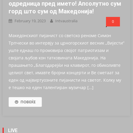
одредница пред името! Aпсолутно сум
горд што сум од Македонија!
February 19, 2023
Intvaustralia
0
Македонскиот пијанист со светско реноме Симон
Трпчески во интервју за црногорскиот весник „Вијести“
уште еднаш го промовира својот патриотизам и
својата љубов кон татковината Македонија. На
прашањето „Благодарејќи на клавирот, го обиколивте
целиот свет, имавте бројни концерти и Ве сметаат за
еден од највиртуозните пијанисти на светот. Колку му
е тешко на еден талентиран музичар […]
ПОВЕЌЕ
LIVE