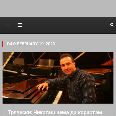
Avstraliska muzicka televizija
DAY: FEBRUARY 19, 2023
Трпчески: Никогаш нема да користам