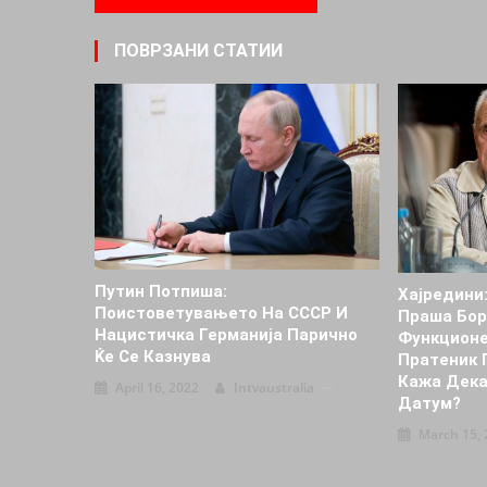
ПОВРЗАНИ СТАТИИ
Путин Потпиша:
Хајредини:
Поистоветувањето На СССР И
Праша Бор
Нацистичка Германија Парично
Функционе
Ќе Се Казнува
Пратеник 
Кажа Дека
April 16, 2022
Intvaustralia
Датум?
March 15, 