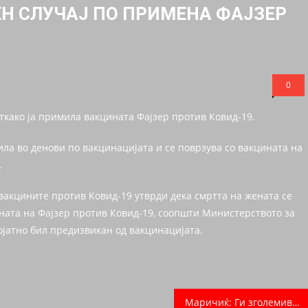
ЕН СЛУЧАЈ ПО ПРИМЕНА ФАЈЗЕР
0
ткако ја примила вакцината Фајзер против Ковид-19.
пила во денови по вакцинацијата и се поврзува со вакцината на
.
вакцините против Ковид-19 утврди дека смртта на жената се
ината на Фајзер против Ковид-19, соопшти Министерството за
ојатно бил предизвикан од вакцинацијата.
Маричиќ: Ги зголемивме платите во сите сектори, пораснаа и пензиите