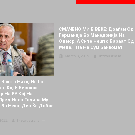
СМАЧЕНО МИ Е ВЕЌЕ: Доаѓам Од
Германија Во Македонија На
Одмор, А Сите Нешто Бараат Од
Мене… Па Не Сум Банкомат
March 3, 2019
Intvaustralia
 Зошто Никој Не Го
ел Кој Е Високиот
р На ЕУ Кој На
Пред Нова Година Му
 За Некој Ден Ќе Добие
2022
Intvaustralia