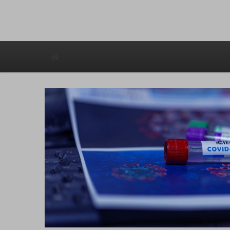
Avstraliska muzicka televizija