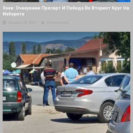
Заев: Очекуваме Пресврт И Победа Во Вториот Круг На
Изборите
October 28, 2021
Intvaustralia