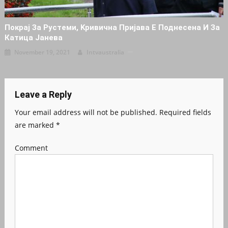
Покрај За Рустеми, Kpивична Пријава Е Поднесена И За
Катица Јанева
November 19, 2021
Intvaustralia
Leave a Reply
Your email address will not be published.
Required fields
are marked
*
Comment