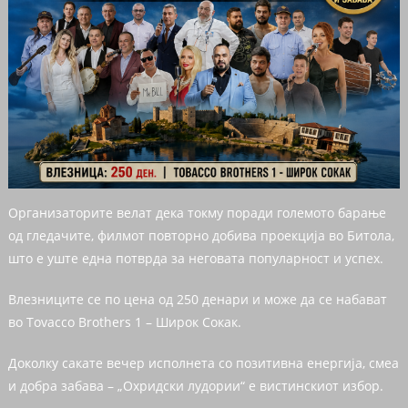
Организаторите велат дека токму поради големото барање
од гледачите, филмот повторно добива проекција во Битола,
што е уште една потврда за неговата популарност и успех.
Влезниците се по цена од 250 денари и може да се набават
во Tovacco Brothers 1 – Широк Сокак.
Доколку сакате вечер исполнета со позитивна енергија, смеа
и добра забава – „Охридски лудории“ е вистинскиот избор.