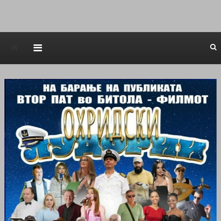
Avstraliska muzicka televizija