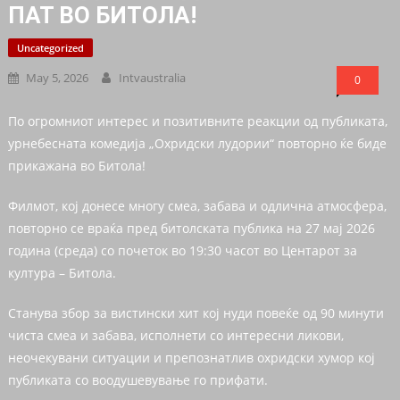
ПАТ ВО БИТОЛА!
Uncategorized
May 5, 2026
Intvaustralia
0
По огромниот интерес и позитивните реакции од публиката,
урнебесната комедија „Охридски лудории“ повторно ќе биде
прикажана во Битола!
Филмот, кој донесе многу смеа, забава и одлична атмосфера,
повторно се враќа пред битолската публика на 27 мај 2026
година (среда) со почеток во 19:30 часот во Центарот за
култура – Битола.
Станува збор за вистински хит кој нуди повеќе од 90 минути
чиста смеа и забава, исполнети со интересни ликови,
неочекувани ситуации и препознатлив охридски хумор кој
публиката со воодушевување го прифати.