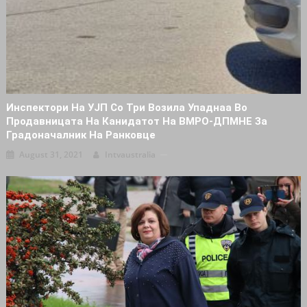
Инспектори На УЈП Со Три Возила Упаднаа Во
Продавницата На Канидатот На ВМРО-ДПМНЕ За
Градоначалник На Ранковце
August 31, 2021
Intvaustralia