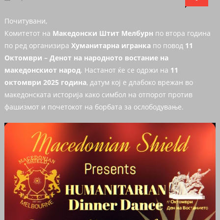
Почитувани,
Комитетот на
Македонски Штит Мелбурн
по втора година
по ред организира
Хуманитарна игранка
по повод
11
Октомври – Денот на народното востание на
македонскиот народ
. Настанот ќе се одржи на
11
октомври 2025 година
, датум кој е длабоко врежан во
македонската историја како симбол на отпорот против
фашизмот и почетокот на борбата за ослободување.