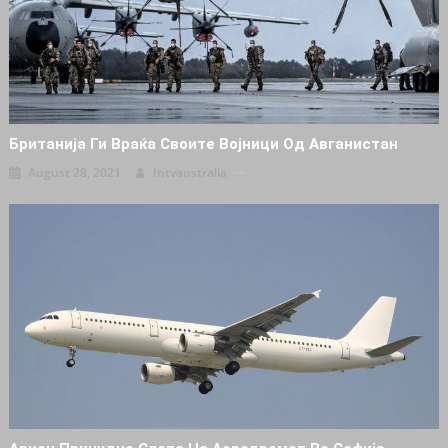
Британија Ги Враќа Своите Војници Од Авганистан
August 28, 2021
Intvaustralia