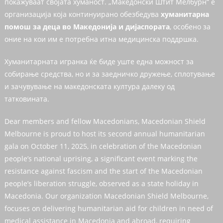
покажуваат својата хуманост. „Македонски Штит Мелбурн“ е
организација која континуирано обезбедува
хуманитарна
помош за деца во Македонија и дијаспората
, особено за
оние на кои им е потребна итна медицинска поддршка.
Хуманитарната игранка ќе биде уште една можност за
собирање средства, но и за заедничко дружење, сплотување
и зачувување на македонската култура далеку од
татковината.
Dear members and fellow Macedonians, Macedonian Shield
Melbourne is proud to host its second annual humanitarian
gala on October 11, 2025, in celebration of the Macedonian
people’s national uprising, a significant event marking the
resistance against fascism and the start of the Macedonian
people’s liberation struggle, observed as a state holiday in
Macedonia. Our organization Macedonian Shield Melbourne,
focuses on delivering humanitarian aid for children in need of
medical assistance in Macedonia and abroad, requiring