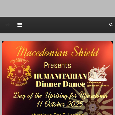
Avstraliska muzicka televizija