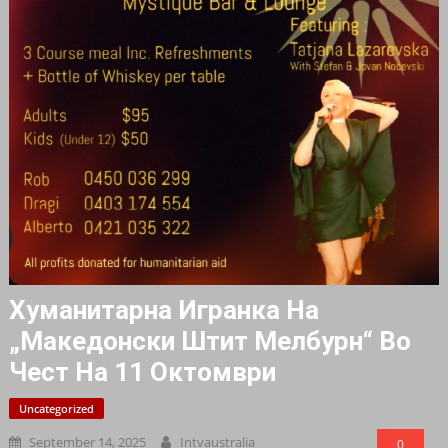
Хуманитарна Игранка На
„Македонски Штит Мелбурн“ Во
Чест На 11 Октомври
Uncategorized
September 14, 2025
Intvaustralia
0