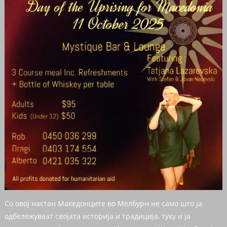
Со овој настан Македонците во Мелбурн не само што ја
одбележуваат својата историја и традиција, туку и ја