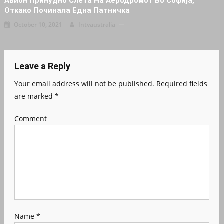
Авион Принудно Слета На Аеродромот Во Софија,
Откако Починала Една Патничка
October 10, 2021
Intvaustralia
Leave a Reply
Your email address will not be published.
Required fields
are marked
*
Comment
Name
*