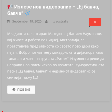
Излезе нов видеозапис – „Еј бавча,
бавча“
September 19, 2025
Intvaustralia
0
Младиот и талентиран Македонец Даниел Наумовски,
кој живее и работи во Сиднеј, Австралија, се
претставува пред јавноста со своето прво деби како
пејач. Добро познат меѓу македонската дијаспора како
тапанар и член на групата „Ритам“, Наумовски реши да
направи нов голем чекор во музиката. Хумористичната
песна „Еј бавча, бавча“ и нејзиниот видеозапис се
снимија токму […]
ПОВЕЌЕ