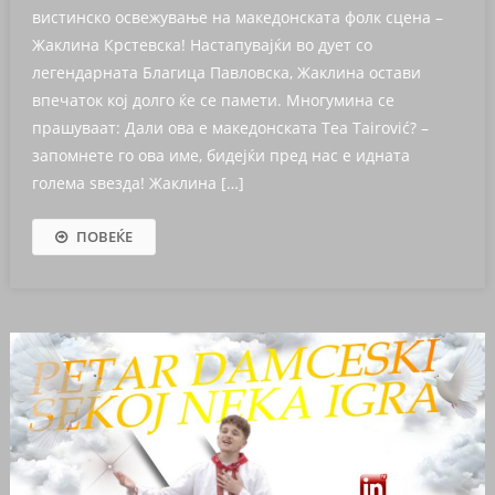
вистинско освежување на македонската фолк сцена –
Жаклина Крстевска! Настапувајќи во дует со
легендарната Благица Павловска, Жаклина остави
впечаток кој долго ќе се памети. Многумина се
прашуваат: Дали ова е македонската Tea Tairović? –
запомнете го ова име, бидејќи пред нас е идната
голема ѕвезда! Жаклина […]
ПОВЕЌЕ