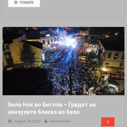
ПОВЕЌЕ
Бела Нок во Битола – Градот на
конзулите блеска во бело
August 25, 2025
Intvaustralia
0