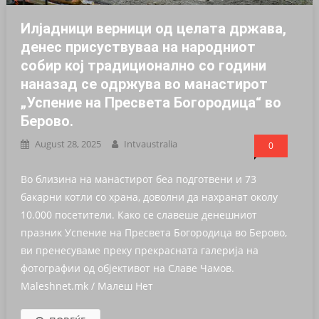
Илјадници верници од целата држава,
денес присуствуваа на народниот
собир кој традиционално со години
наназад се одржува во манастирот
„Успение на Пресвета Богородица“ во
Берово.
August 28, 2025
Intvaustralia
0
Во близина на манастирот беа подготвени и 73
бакарни котли со храна, доволни да нахранат околу
10.000 посетители. Како се славеше денешниот
празник Успение на Пресвета Богородица во Берово,
ви пренесуваме преку прекрасната галерија на
фотографии од објективот на Славе Чамов.
Maleshnet.mk / Малеш Нет