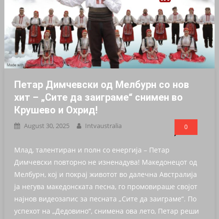
Петар Димчевски од Мелбурн со нов
хит – „Сите да заиграме“ снимен во
Крушево и Охрид!
August 30, 2025
Intvaustralia
0
Млад, талентиран и полн со енергија – Петар
Димчевски повторно не изненадува! Македонецот од
Мелбурн, кој и покрај животот во далечна Австралија
ја негува македонската песна, го промовираше својот
најнов видеозапис за песната „Сите да заиграме“. По
успехот на „Дедовино“, снимена ова лето, Петар реши