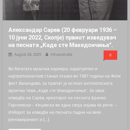
Александар Сарев (20 февруари 1936 –
10 јуни 2022, Скопје) првиот изведувач
на песната „Каде сте Македончиња“.
August 28, 2025
Intvaustralia
0
Во богатата музичка кариера, најактуелен и
најпрепознатлив станал откако во 1987 година на Фолк
фест Валандово, за првпат ја испеал антологиската
музичка тема „Каде сте Македончиња“. За оваа
изведба на Сарев, креаторот на песната Бранко
Ѓоргиевски – Кецовски во една своја изјава ќе рече: –
Изборот за изведба на песната падна на веќе
реномираниот и […]