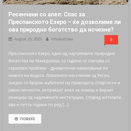
Ресенчани со апел: Спас за
Преспанското Езеро – ќе дозволиме ли
ова природно богатство да исчезне?
August 25, 2025
Intvaustralia
0
Преспанското Езеро, едно од најголемите природни
богатства на Македонија, со години се соочува со
сериозен проблем – драматично намалување на
нивото на водата. Локалното население од Ресен,
заедно со бројни љубители на природата, спортисти и
јавни личности, испраќаат апел за помош и бараат
реакција од надлежните институции. Според жителите,
ова е петта година по ред […]
ПОВЕЌЕ