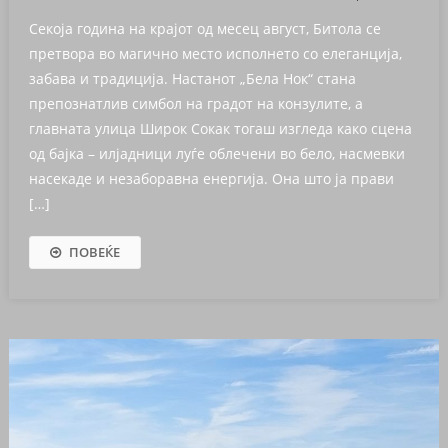
Секоја година на крајот од месец август, Битола се
претвора во магично место исполнето со елеганција,
забава и традиција. Настанот „Бела Нок“ стана
препознатлив симбол на градот на конзулите, а
главната улица Широк Сокак тогаш изгледа како сцена
од бајка – илјадници луѓе облечени во бело, насмевки
насекаде и незаборавна енергија. Она што ја прави
[…]
ПОВЕЌЕ