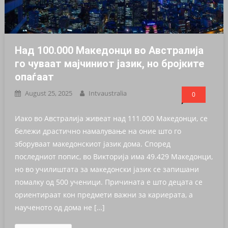
Над 100.000 Македонци во Австралија
го чуваат мајчиниот јазик, но бројките
опаѓаат
August 25, 2025
Intvaustralia
0
Иако во Австралија живеат над 111.000 Македонци, се
бележи драстично намалување на оние што го
зборуваат македонскиот јазик дома. Според
последниот попис, во Викторија има 49.429 Македонци,
но во училиштата за македонски јазик се запишани
помалку од 500 ученици. Причината е што децата се
ориентираат кон предмети важни за кариерата, а
наученото од дома не […]