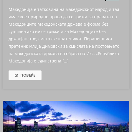
Македонија e татковина на македонскиот народ и таа
има свое природно право да се грижи за правата на
Македонците Македонската држава е форма без
суштина ако не се грижи и за Македонците без
државјанство, смета експратеникот. Поранешниот
пратеник Илија Димовски за смислата на постоењето
на македонската држава во објава на Икс. „Република
Македонија е единствена […]
ПОВЕЌЕ