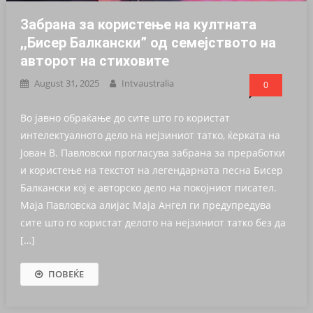
Забрана за користење на култната
,,Бисер Балкански” од семејството на
авторот на стиховите
August 31, 2025
Intvaustralia
0
Во јавно обраќање до сите што го користат
интелектуалното дело на нејзиниот татко, ќерката на
Јован В. Павловски прогласува забрана за преработки
и користење на текстот на легендарната песна Бисер
Балкански кој е авторско дело на покојниот писател.
Маја Павловска алијас Маја Ангел ги предупредува
сите што го користат делото на нејзиниот татко без да
[…]
ПОВЕЌЕ