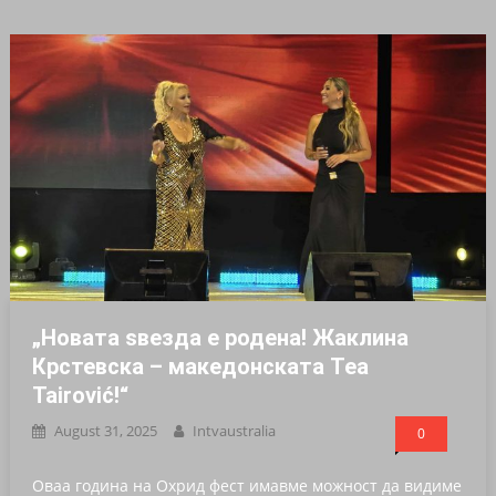
„Новата ѕвезда е родена! Жаклина
Крстевска – македонската Tea
Tairović!“
August 31, 2025
Intvaustralia
0
Оваа година на Охрид фест имавме можност да видиме