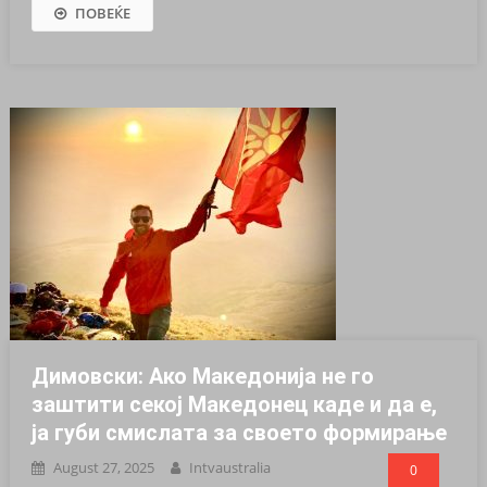
ПОВЕЌЕ
Димовски: Ако Македонија не го
заштити секој Македонец каде и да е,
ја губи смислата за своето формирање
August 27, 2025
Intvaustralia
0