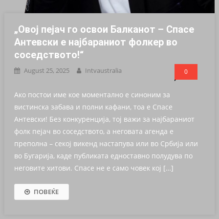
„Овој пејач го освои Балканот – Спасе
Антевски е најбараниот фолкер во
соседството!“
August 25, 2025
Intvaustralia
0
Ако постои име кое моментално е синоним за
вистинска забава и полни кафани, тоа е Спасе
Антевски! Без конкуренција, тој важи за најбараниот
фолк пејач во соседството, а неговата агенда е
преполна – секој викенд настапува или во Србија или
во Бугарија, каде публиката едноставно полудува по
неговите хитови. Спасе не е само човек кој […]
ПОВЕЌЕ