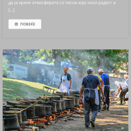
да ја крене атмосферата со песна која носи радост и
[…]
ПОВЕЌЕ