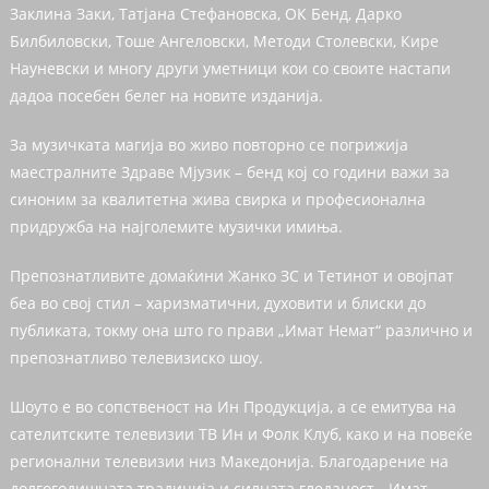
Заклина Заки, Татјана Стефановска, ОК Бенд, Дарко
Билбиловски, Тоше Ангеловски, Методи Столевски, Кире
Науневски и многу други уметници кои со своите настапи
дадоа посебен белег на новите изданија.
За музичката магија во живо повторно се погрижија
маестралните Здраве Мјузик – бенд кој со години важи за
синоним за квалитетна жива свирка и професионална
придружба на најголемите музички имиња.
Препознатливите домаќини Жанко ЗС и Тетинот и овојпат
беа во свој стил – харизматични, духовити и блиски до
публиката, токму она што го прави „Имат Немат“ различно и
препознатливо телевизиско шоу.
Шоуто е во сопственост на Ин Продукција, а се емитува на
сателитските телевизии ТВ Ин и Фолк Клуб, како и на повеќе
регионални телевизии низ Македонија. Благодарение на
долгогодишната традиција и силната гледаност, „Имат