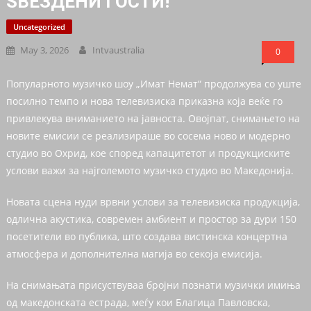
ЅВЕЗДЕНИ ГОСТИ!
Uncategorized
May 3, 2026
Intvaustralia
0
Популарното музичко шоу „Имат Немат“ продолжува со уште
посилно темпо и нова телевизиска приказна која веќе го
привлекува вниманието на јавноста. Овојпат, снимањето на
новите емисии се реализираше во сосема ново и модерно
студио во Охрид, кое според капацитетот и продукциските
услови важи за најголемото музичко студио во Македонија.
Новата сцена нуди врвни услови за телевизиска продукција,
одлична акустика, современ амбиент и простор за дури 150
посетители во публика, што создава вистинска концертна
атмосфера и дополнителна магија во секоја емисија.
На снимањата присуствуваа бројни познати музички имиња
од македонската естрада, меѓу кои Благица Павловска,