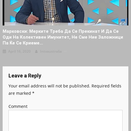
Марковски: Мерките Треба Да Се Прекинат И Да Се
Оди На Колективен Имунитет, Не Сме Ние Заложници
Па Ќе Се Криеме…
April 16, 2020
Intvaustralia
Leave a Reply
Your email address will not be published.
Required fields
are marked
*
Comment