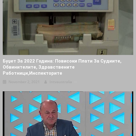
Буџет За 2022 Година: Повисоки Плати За Судиите,
Обвинителите, Здравствените
Работници,инспекторите
November 2, 2021
Intvaustralia