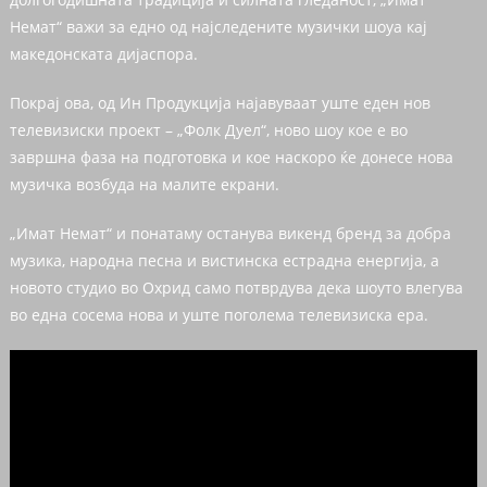
Немат“ важи за едно од најследените музички шоуа кај
македонската дијаспора.
Покрај ова, од Ин Продукција најавуваат уште еден нов
телевизиски проект – „Фолк Дуел“, ново шоу кое е во
завршна фаза на подготовка и кое наскоро ќе донесе нова
музичка возбуда на малите екрани.
„Имат Немат“ и понатаму останува викенд бренд за добра
музика, народна песна и вистинска естрадна енергија, а
новото студио во Охрид само потврдува дека шоуто влегува
во една сосема нова и уште поголема телевизиска ера.