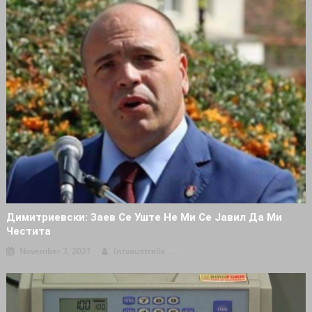
Димитриевски: Заев Се Уште Не Ми Се Јавил Да Ми
Честита
November 3, 2021
Intvaustralia