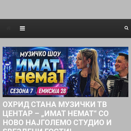
Avstraliska muzicka televizija
ОХРИД СТАНА МУЗИЧКИ ТВ
ЦЕНТАР – „ИМАТ НЕМАТ“ СО
НОВО НАЈГОЛЕМО СТУДИО И