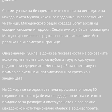
Со емитување на безвременските гласови на легендите на
македонската музика, како и со поддршка на современите
уметници, Македонското радио создаде богат архив од
емоции, спомени и гордост. Секоја емисија беше порака дека
Македонија живее во срцата на своите иселеници, без
разлика на километри и граници.
Овој значаен јубилеј е доказ за посветеноста на основачите,
волонтерите и сите што со љубов и труд го одржуваа
радиото низ децениите. Нивната работа претставува
пример за вистински патриотизам и за грижа кон
заедницата.
На 22 март ќе се одржи свечена прослава по повод 50-
годишнината, на која ќе им се оддаде почит на сите што
придонеле за развојот и опстојувањето на ова важно
македонско институционално обележје во дијаспората.