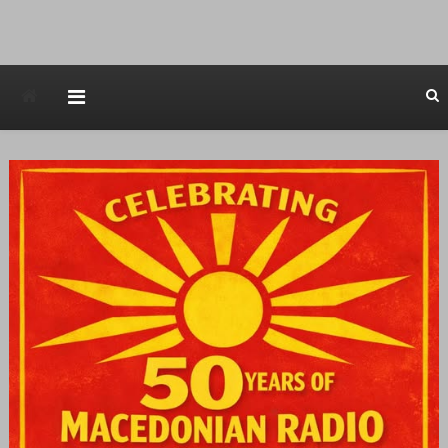
Avstraliska muzicka televizija