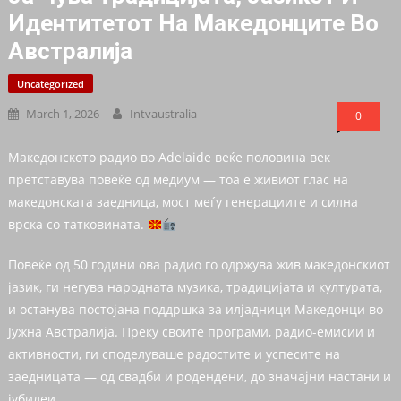
Идентитетот На Македонците Во
Австралија
Uncategorized
March 1, 2026
Intvaustralia
0
Македонското радио во Adelaide веќе половина век
претставува повеќе од медиум — тоа е живиот глас на
македонската заедница, мост меѓу генерациите и силна
врска со татковината.
Повеќе од 50 години ова радио го одржува жив македонскиот
јазик, ги негува народната музика, традицијата и културата,
и останува постојана поддршка за илјадници Македонци во
Јужна Австралија. Преку своите програми, радио-емисии и
активности, ги споделуваше радостите и успесите на
заедницата — од свадби и родендени, до значајни настани и
јубилеи.