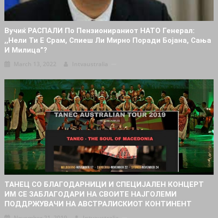
Вучиќ РАСПАЛИ По Пензионираниот НАТО Генерал:
,,Нели Ти Е Срам, Спиеш Ли Мирно Поради Бојана, Сања
И Милица”?
March 13, 2022
Intvaustralia
ТАНЕЦ СО БЛАГОДАРНИЦИ И СПЕЦИЈАЛЕН КОНЦЕРТ
ИМ СЕ ЗАБЛАГОДАРИ НА СВОИТЕ НАЈГОЛЕМИ
ПОДДРЖУВАЧИ НА АВСТРАЛИСКИОТ КОНТИНЕНТ
November 21, 2019
Intvaustralia