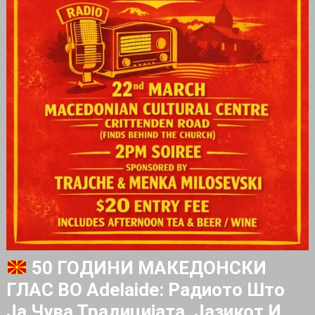
50 ГОДИНИ МАКЕДОНСКИ
ГЛАС ВО Adelaide: Радиото Што
Ја Чува Традицијата, Јазикот И