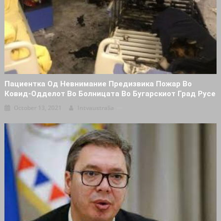
Пациентка Од Невнимание Предизвика Пожар Во
Ковид-Одделот Во Болницата Во Бугарскиот Град Русе
October 13, 2021
Intvaustralia