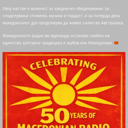
Овој настан е можност за заедничко обединување, за
споделување спомени, музика и гордост, и за потврда дека
македонскиот дух продолжува да живее силно во Австралија.
Македонското радио во Аделаида останува симбол на
единство, културна традиција и љубов кон Македонија.