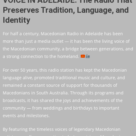
Preserves Tradition, Language, and
Identity
For half a century, Macedonian Radio in Adelaide has been
more than just a media outlet — it has been the living voice of
the Macedonian community, a bridge between generations, and
a strong connection to the homeland.
For over 50 years, this radio station has kept the Macedonian
language alive, promoted traditional music and culture, and
remained a constant source of support for thousands of
Macedonians in South Australia. Through its programs and
broadcasts, it has shared the joys and achievements of the
community — from weddings and birthdays to important
events and milestones.
By featuring the timeless voices of legendary Macedonian