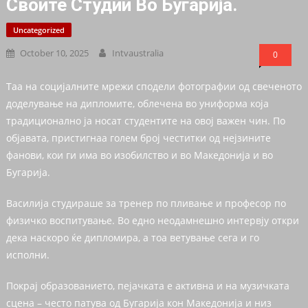
Своите Студии Во Бугарија.
Uncategorized
October 10, 2025
Intvaustralia
0
Таа на социјалните мрежи сподели фотографии од свеченото
доделување на дипломите, облечена во униформа која
традиционално ја носат студентите на овој важен чин. По
објавата, пристигнаа голем број честитки од нејзините
фанови, кои ги има во изобилство и во Македонија и во
Бугарија.
Василија студираше за тренер по пливање и професор по
физичко воспитување. Во едно неодамнешно интервју откри
дека наскоро ќе дипломира, а тоа ветување сега и го
исполни.
Покрај образованието, пејачката е активна и на музичката
сцена – често патува од Бугарија кон Македонија и низ