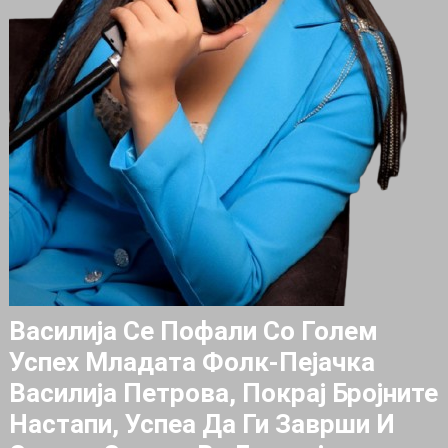
Василија Се Пофали Со Голем
Успех Младата Фолк-Пејачка
Василија Петрова, Покрај Бројните
Настапи, Успеа Да Ги Заврши И