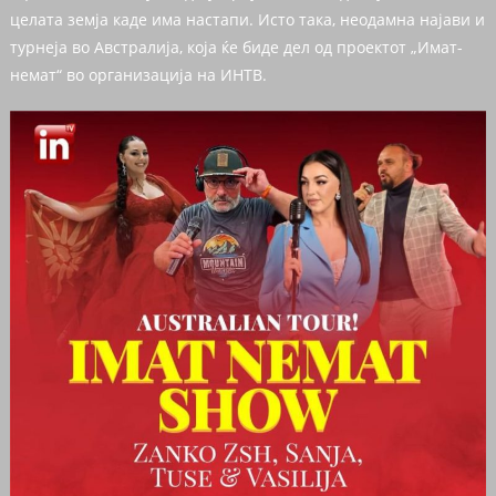
целата земја каде има настапи. Исто така, неодамна најави и
турнеја во Австралија, која ќе биде дел од проектот „Имат-
немат“ во организација на ИНТВ.