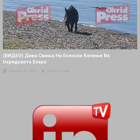
(ВИДЕО) Дива Свиња На Есенско Капење Во
Охридското Езеро
October 4, 2021
Intvaustralia