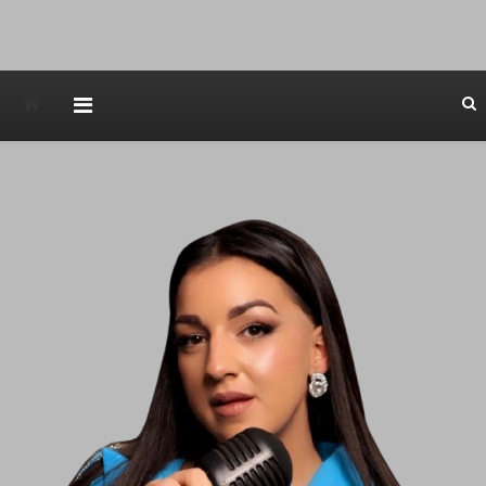
Avstraliska muzicka televizija