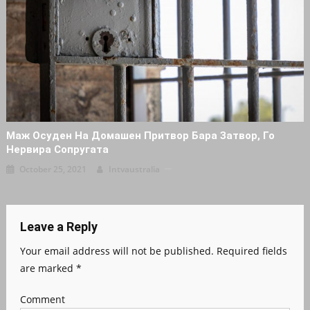
Маж Осуден На Домашен Притвор Бара Затвор, Го
Нервира Сопругата
October 25, 2021
Intvaustralia
Leave a Reply
Your email address will not be published.
Required fields
are marked
*
Comment