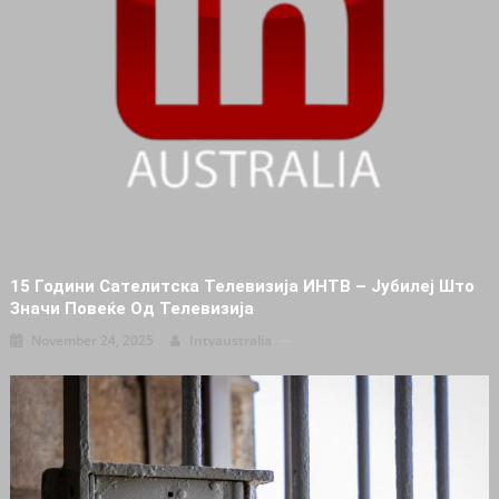
15 Години Сателитска Телевизија ИНТВ – Јубилеј Што
Значи Повеќе Од Телевизија
November 24, 2025
Intvaustralia