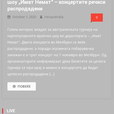
шоу „Имат Немат“ – концертите речиси
распродадени
October 1, 2025
Intvaustralia
0
Голем интерес владее за австралиската турнеја на
најпопуларното музичко шоу во дијаспората – „Имат
Немат“. Двата концерти во Мелбурн се веќе
распродадени, а поради огромната побарувачка
закажан е и трет концерт на 7 ноември во Мелбурн. Од
организаторите информираат дека билетите за целата
турнеја се при крај и можно е концертите да бидат
целосно распродадени […]
ПОВЕЌЕ
LIVE