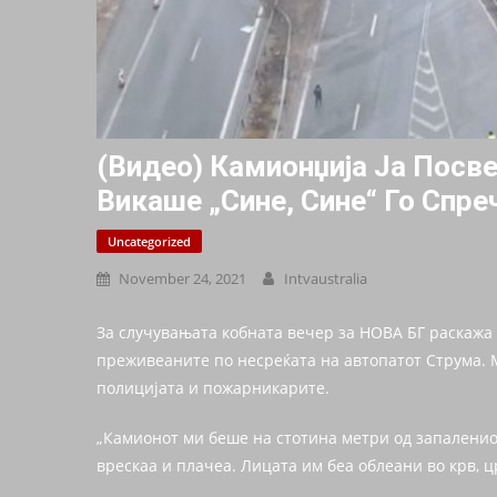
(Видео) Камионџија Ја Пocве
Викаше „сине, Сине“ Го Спpe
Uncategorized
November 24, 2021
Intvaustralia
За случувањата кобната вечер за НОВА БГ раскажа 
преживеаните по несреќата на автопатот Струма. 
полицијата и пожарникарите.
„Камионот ми беше на стотина метри од запаленио
врескаа и плачеа. Лицата им беа облеани во крв, цр