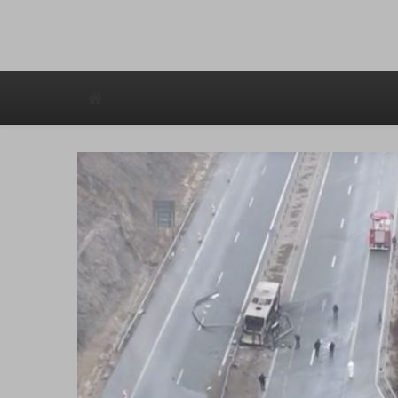
Avstraliska muzicka televizija