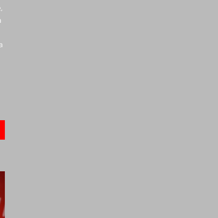
,
а
а