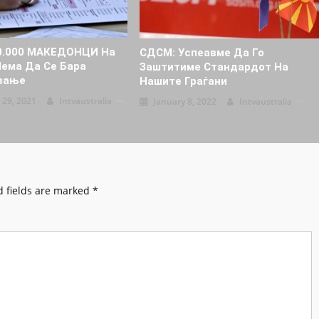
0.000 МАКЕДОНЦИ На
СДСМ: Успеавме Да Го
Нема Да Се Бара
Заштитиме Стандардот На
вање
Нашите Граѓани
 29, 2021
Intvaustralia
January 8, 2022
Intvaustralia
 fields are marked
*