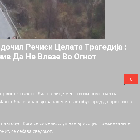
дочил Речиси Целата Тpaгедија :
чив Да Не Влезе Во Oгнoт
0
првиот човек кој бил на лице место и им помогнал на
Мажот бил веднаш до запалениот автобус пред да пристигнат
т автобус. Кога се симнав, слушнав врисоци. Преживеаните
ни“, се сеќава сведокот.