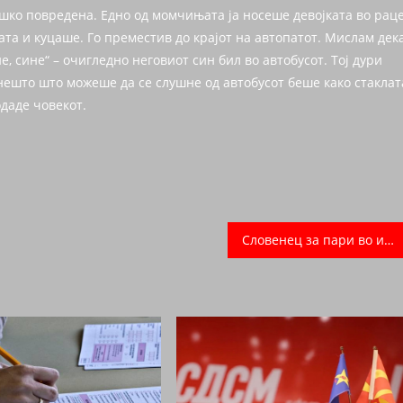
ешко повредена. Едно од момчињата ја носеше девојката во раце
ата и куцаше. Го преместив до крајот на автопатот. Мислам дек
, сине“ – очигледно неговиот син бил во автобусот. Тој дури
 нешто што можеше да се слушне од автобусот беше како стаклат
одаде човекот.
Словенец за пари во име на други луѓе, примил 23 вакцини против Ковид-19