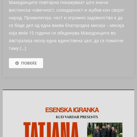
Македонците повторно покажуваат што значи
вистинска човечност, солидарност и љубов кон својот
народ. Привилегија, чест и огромно задоволство е да
се биде дел од една ваква благородна мисија – мисија
која веќе 15 години ги обединува Македонците во
Австралија околу една единствена цел: да се помогне
таму […]
ПОВЕЌЕ