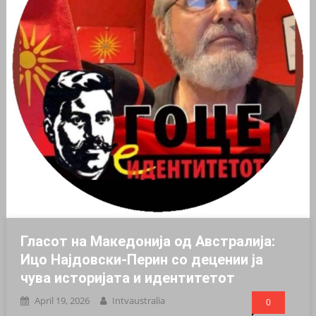
Гласот на Македонија од Австралија:
Ицо Најдовски-Перин со децении ја
чува историјата и идентитетот
April 19, 2026
Intvaustralia
0