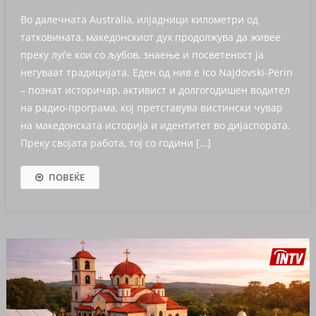
Во далечната Australia, илјадници километри од
татковината, македонскиот дух продолжува да живее
преку луѓе кои со љубов, знаење и посветеност ја
негуваат традицијата. Еден од нив е Ico Najdovski-Perin
– познат историчар, активист и долгогодишен водител
на радио-програма, кој претставува вистински чувар
на македонската историја и идентитет во дијаспората.
Преку својата работа, тој со години […]
ПОВЕЌЕ