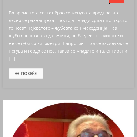
Во време кога светот брзо се менува, а вредностите
лесно се разнишуваат, постојат млади срца што цврсто
го носат најсветото – љубовта кон Македонија. Таа
љубов не познава далечини, не бледее со годините и
не се губи со километри. Напротив – таа се засилува, се
негува и гордо се пее. Такви се младите и талентирани
[…]
ПОВЕЌЕ