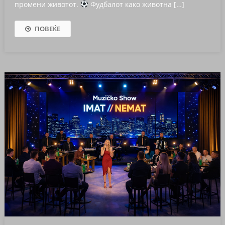
промени животот.
Фудбалот како животна […]
ПОВЕЌЕ