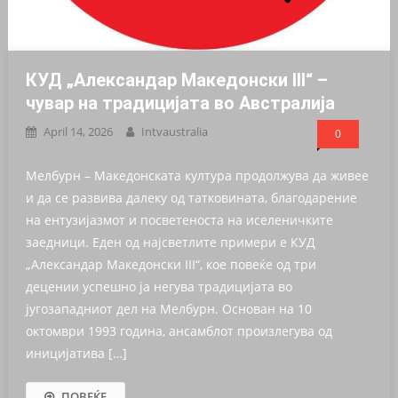
КУД „Александар Македонски III“ –
чувар на традицијата во Австралија
April 14, 2026
Intvaustralia
0
Мелбурн – Македонската култура продолжува да живее
и да се развива далеку од татковината, благодарение
на ентузијазмот и посветеноста на иселеничките
заедници. Еден од најсветлите примери е КУД
„Александар Македонски III“, кое повеќе од три
децении успешно ја негува традицијата во
југозападниот дел на Мелбурн. Основан на 10
октомври 1993 година, ансамблот произлегува од
иницијатива […]
ПОВЕЌЕ