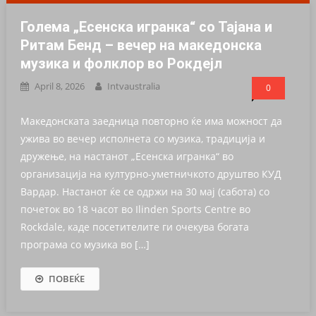
Голема „Есенска игранка“ со Тајана и
Ритам Бенд – вечер на македонска
музика и фолклор во Рокдејл
April 8, 2026
Intvaustralia
0
Македонската заедница повторно ќе има можност да
ужива во вечер исполнета со музика, традиција и
дружење, на настанот „Есенска игранка“ во
организација на културно-уметничкото друштво КУД
Вардар. Настанот ќе се одржи на 30 мај (сабота) со
почеток во 18 часот во Ilinden Sports Centre во
Rockdale, каде посетителите ги очекува богата
програма со музика во […]
ПОВЕЌЕ