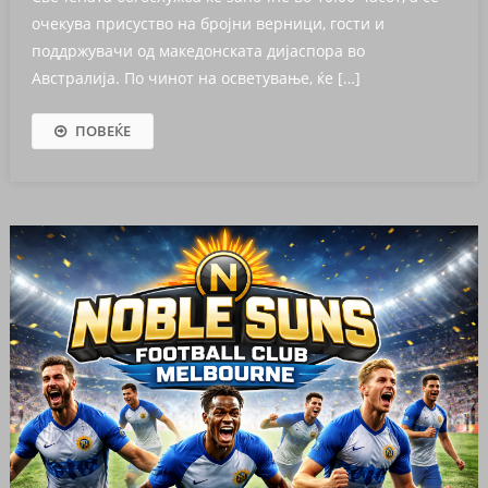
очекува присуство на бројни верници, гости и
поддржувачи од македонската дијаспора во
Австралија. По чинот на осветување, ќе […]
ПОВЕЌЕ