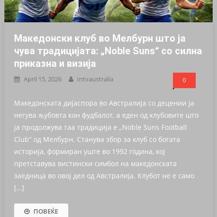
Македонски клуб во Мелбурн што ја
чува традицијата: „Noble Suns“ со силна
приказна и визија
April 15, 2026
Intvaustralia
0
Македонската дијаспора во Австралија со децении ја
негува љубовта кон фудбалот, а еден од клубовите што
ја продолжува таа традиција е „Noble Suns Football
Club“ од Мелбурн. Станува збор за клуб со богата
историја, формиран уште во 1992 година, кој
претставува вистински симбол на македонската
заедница во овој дел од Австралија. Клубот не е само
[…]
ПОВЕЌЕ