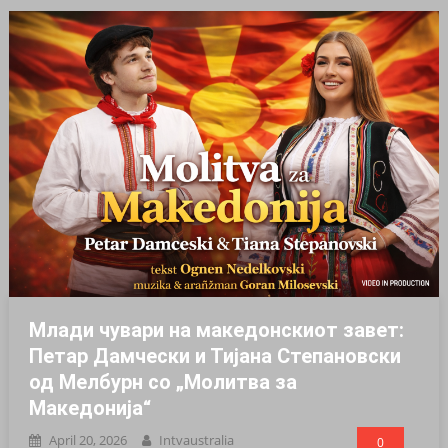
Млади чувари на македонскиот завет:
Петар Дамчески и Тијана Степановски
од Мелбурн со „Молитва за
Македонија“
April 20, 2026
Intvaustralia
0