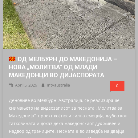
ОД МЕЛБУРН ДО МАКЕДОНИЈА –
НОВА „МОЛИТВА“ ОД МЛАДИ
МАКЕДОНЦИ ВО ДИЈАСПОРАТА
April 5, 2026
Intvaustralia
0
Деновиве во Мелбурн, Австралија, се реализираше
снимањето на видеозаписот за песната „Молитва за
Македонија“, проект кој носи силна емоција, љубов кон
татковината и доказ дека македонскиот дух живее и
надвор од границите. Песната е во изведба на двајца