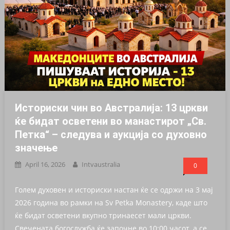
Историски чин во Австралија: 13 цркви
ќе бидат осветени во манастирот „Св.
Петка“ – следува и аукција со духовно
значење
April 16, 2026
Intvaustralia
0
Голем духовен и историски настан ќе се одржи на 3 мај
2026 година во рамки на Sv Petka Monastery, каде што
ќе бидат осветени вкупно тринаесет мали цркви.
Свечената богослужба ќе започне во 10:00 часот, а се