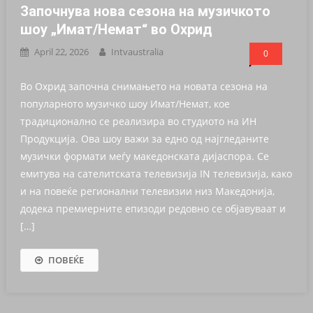
Започнува нова сезона на музичкото
шоу „Имат/Немат“ во Охрид
April 22, 2026
Intvaustralia
0
Во Охрид започна снимањето на новата сезона на
популарното музичко шоу Имат/Немат, кое
традиционално се реализира во студиото на ИН
Продукција. Ова шоу важи за едно од најгледаните
музички формати меѓу македонската дијаспора. Се
емитува на сателитската телевизија IN телевизија, како
и на повеќе регионални телевизии низ Македонија,
додека премиерните епизоди редовно се објавуваат и
[…]
ПОВЕЌЕ