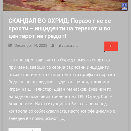
СКАНДАЛ ВО ОХРИД: Поразот не се
прости – инциденти на теренот и во
центарот на градот!
December 14, 2025
Intvaustralia
0
Натпреварот одигран во Охрид наместо спортска
приказна, заврши со серија сериозни инциденти,
откако гостинската екипа тешко го прифати поразот.
Веднаш по последниот судиски свиреж, крилниот
играч на Е. Пелистер, Дејан Манасков, физички го
нападнал помошник тренерот на ГРК Охрид, Крсте
Андоновски. Иако ситуацијата била ставена под
контрола во соблекувалната, настанот официјално е
заведeн во полицискиот […]