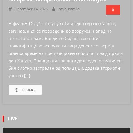
December 14, 2025
Intvaustralia
0
Најмалку 12 луѓе, вклучувајќи и еден од напаѓачите,
загинаа, а 29 се повредени во вооружен напад на
познатата плажа Бонди во Сиднеј, соопшти
полицијата. Две вооружени лица денеска отворија
оган за време на преполн јавен собир по повод првиот
ден Ханука. Полицијата соопшти дека еден осомничен
бил смртно застрелан од полицајци, додека вториот е
уапсен […]
ПОВЕЌЕ
LIVE