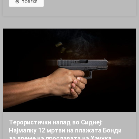
ПОВЕЌЕ
Терористички напад во Сиднеј:
Најмалку 12 мртви на плажата Бонди
за време на прославата на Ханука