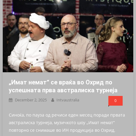
„Имат немат“ се враќа во Охрид по
успешната прва австралиска турнеја
December 2, 2025
Intvaustralia
0
Синоќа, по пауза од речиси еден месец поради првата
австралиска турнеја, музичкото шоу „Имат немат“
повторно се снимаше во ИН продукција во Охрид.