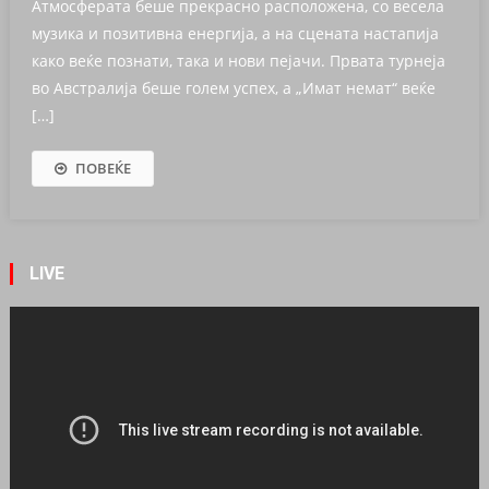
Атмосферата беше прекрасно расположена, со весела
музика и позитивна енергија, а на сцената настапија
како веќе познати, така и нови пејачи. Првата турнеја
во Австралија беше голем успех, а „Имат немат“ веќе
[…]
ПОВЕЌЕ
LIVE