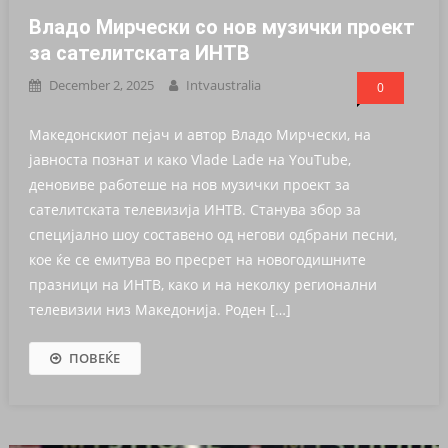
Владо Мирчески со нов музички проект
за сателитската ИНТВ
December 2, 2025
Intvaustralia
0
Македонскиот пејач и автор Владо Мирчески, на
јавноста познат и како Vlade Lade на YouTube,
деновиве работеше на нов музички проект за
сателитската телевизија ИНТВ. Станува збор за
специјално шоу составено од негови одбрани песни,
кое ќе се емитува во пресрет на новогодишните
празници на ИНТВ, како и на неколку регионални
телевизии низ Македонија. Роден […]
ПОВЕЌЕ