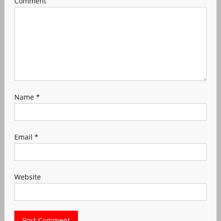
Comment
Name
*
Email
*
Website