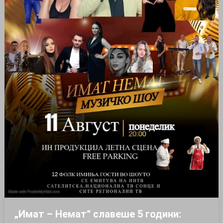
„Имат – Немат“ славеше 5 години: