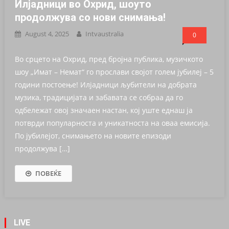
Илјадници во Охрид, шоуто
продолжува со нови снимања!
August 4, 2025
Intvaustralia
0
Во срцето на Охрид, пред бројна публика, музичкото
шоу „Имат – Немат“ го прослави својот голем јубилеј – 5
години постоење! Илјадници љубители на добрата
музика, традицијата и забавата се собраа да го
одбележат овој значаен настан, кој уште еднаш ја
потврди популарноста и уникатноста на оваа емисија.
По јубилејот, снимањето на новите епизоди
продолжува […]
ПОВЕЌЕ
LIVE