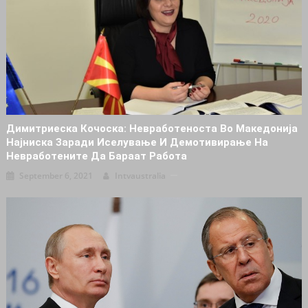
Димитриеска Кочоска: Heвpaбoтeноcта Во Македонија
Нajниcка Зapaди Иceлyвaње И Дeмoтивиpaње На
Нeвpaбoтeнитe Дa Бapaaт Paбoта
September 6, 2021
Intvaustralia