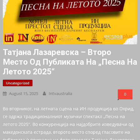
Татјана Лазаревска – Второ
Место Од Публиката На „Песна На
Летото 2025“
Uncategorized
August 15, 2025
Intvaustralia
0
Во вторникот, на летната сцена на ИН продукција во Охрид,
се одржа традиционалниот музички спектакл „Песна на
летото 2025“. Во конкуренција на најдобрите изведувачи од
македонската естрада, второто место според гласовите на
публиката ѝ припадна на фолк ѕвездата Татјана Лазаревска.