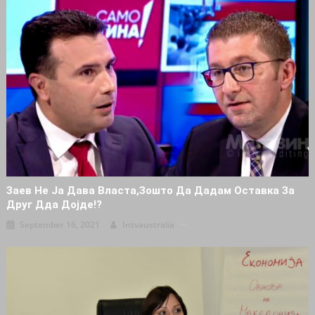
Заев Не Ја Дава Власта,зошто Да Дадам Оставка За
Друг Дда Дојде!?
September 16, 2021
Intvaustralia