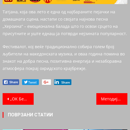
Татјана, која ова лето е една од најбараните пејачки на
домашната сцена, настапи со својата најнова песна
„Хероина“ – емоционална балада што го освои срцето на
присутните и уште еднаш ја потврди нејзината популарност.
Фестивалот, кој веќе традиционално собира голем број
љубители на македонската музика, и оваа година помина во
знакот на добра песна, позитивна енергија и незаборавна
атмосфера покрај охридското крајбрежје.
Tweet
Share
Share
Post navigation
„ОК Бенд“ од Прилеп со највесела песна на „Песна на летото 2025“
Методија Столески ја освои публиката на социјалните мрежи – трето место во новата рубрика на „Песна на летото“
ПОВРЗАНИ СТАТИИ