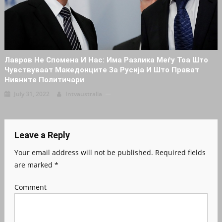
Лавров Не Спомена И Нас: Има Разлика Меѓу Тоа Што
Чувствуваат Македонците За Русија И Што Прават
Нивните Политичари
July 31, 2022
Intvaustralia
Leave a Reply
Your email address will not be published.
Required fields
are marked
*
Comment