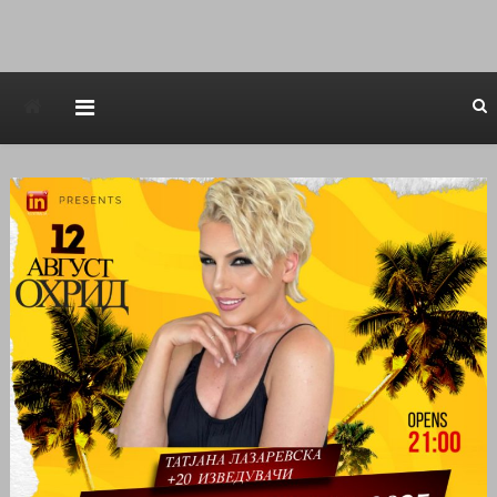
Avstraliska muzicka televizija