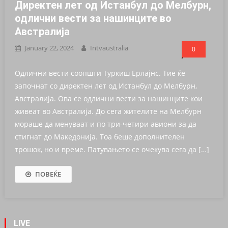
Директен лет од Истанбул до Мелбурн,
одлични вести за нашинците во
Австралија
January 22, 2024
Intvaustralia
0
Одлични вести соопшти Туркиш Ерлајнс. Тие ќе
започнат со директен лет од Истанбул до Мелбурн,
Австралија. Ова се одлични вести за нашинците кои
живеат во Австралија. До сега жителите на Мелбурн
мораше да менуваат и по три-четири авиони за да
стигнат до Македонија. Тоа беше дополнителен
трошок, но и време. Патувањето се очекува сега да […]
ПОВЕЌЕ
LIVE