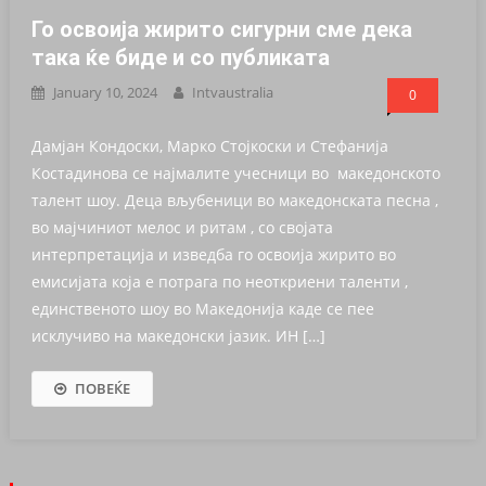
Го освоија жирито сигурни сме дека
така ќе биде и со публиката
January 10, 2024
Intvaustralia
0
Дамјан Кондоски, Марко Стојкоски и Стефанија
Костадинова се најмалите учесници во македонското
талент шоу. Деца вљубеници во македонската песна ,
во мајчиниот мелос и ритам , со својата
интерпретација и изведба го освоија жирито во
емисијата која е потрага по неоткриени таленти ,
единственото шоу во Македонија каде се пее
исклучиво на македонски јазик. ИН […]
ПОВЕЌЕ