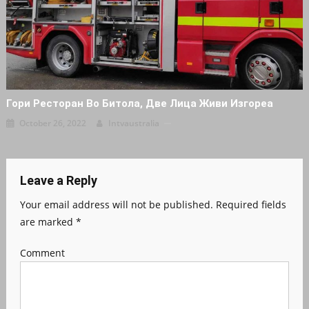
Гори Ресторан Во Битола, Две Лица Живи Изгореа
October 26, 2022
Intvaustralia
Leave a Reply
Your email address will not be published.
Required fields
are marked
*
Comment