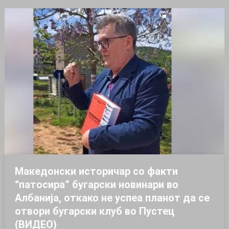
Македонски историчар со факти
“патосира” бугарски новинари во
Албанија, откако не успеа планот да се
отвори бугарски клуб во Пустец
(ВИДЕО)