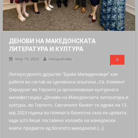
ДЕНОВИ НА МАКЕДОНСКАТА
ЛИТЕРАТУРА И КУЛТУРА
May 15, 2023
Intvaustralia
0
Литературното друштво “Браќа Миладиновци“ кое
работи во состав на црковната општина „Св. Климент
Охридски“ во Торонто ја организираше културната
манифестација ,,Денови на Македонската литература и
култура,, во Торонто. Свечениот банкет се одржа на 13
мај 2023 година во големата банкетна сала на црквата
каде што беше поставена изложба на македонски
книги, предмети од богатото македонско […]