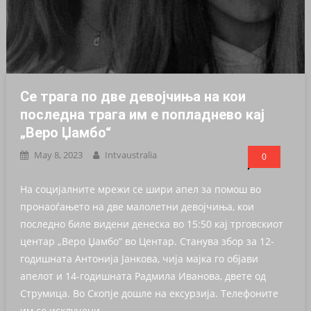
Се трага по две девојчиња на кои
последна трага им е попладнево кај
„Веро Џамбо“
May 8, 2023
Intvaustralia
0
На социјалните мрежи се шири апел за помош во
пронаоѓањето на две малолетни девојчиња, кои
последно биле видени денеска во 15:50 кај трговскиот
центар „Веро Џамбо“ во Центар. Станува збор за 12-
годишната Антонија Јанкова, чија мајка го објави
апелот и 14-годишната Радмила Иванова, двете од
Струмица. Во Скопје дошле на ексурзија. Телефоните
им се исклучени.