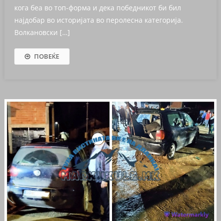
кога беа во топ-форма и дека победникот би бил
најдобар во историјата во перолесна категорија.
Волкановски […]
ПОВЕЌЕ