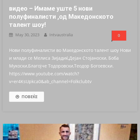
видео – Имаме уште 5 нови
полуфиналисти ,од Македонското
талент шоу!
May 30, 2023
Intvaustralia
0
Нови полуфиналисти во Македонското талент шоу Нови
и млади се Мелиса Зијадиќ,Дејан Стојаноски, Боба
Мукоски,Благојче Тодоровски,Теодор Богоевски.
https://www.youtube.com/watch?
v=er4KsUpkca0&ab_channel=Folkclubtv
ПОВЕЌЕ