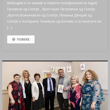
виќендов и ѓи имаме и првите полуфиналисти Адреј
Грковски од Скопје , Христијан Петревски од Скопје
,Љупчо Божиновски од Скопје ,Немања Денциќ од
Скопје и Катерина Таневска од Кичево а останатите ќе
[…]
ПОВЕЌЕ