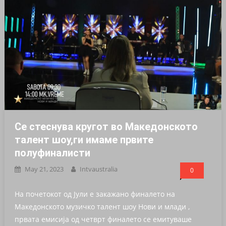
Се стеснува кругот во Македонското
талент шоу,ги имаме првите
полуфиналисти
May 21, 2023
Intvaustralia
0
На почетокот од Јули е закажано финалето на
Македонското музичко талент шоу Нови и млади ,
првата емисија од четврт финалето се емитуваше