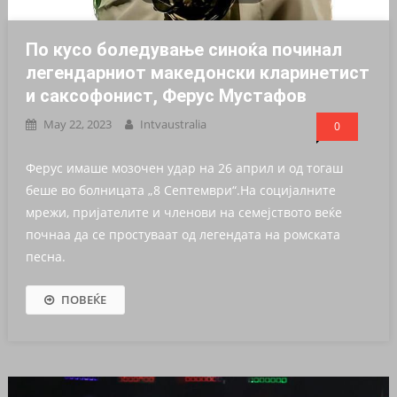
По кусо боледување синоќа починал
легендарниот македонски кларинетист
и саксофонист, Ферус Мустафов
May 22, 2023
Intvaustralia
0
Ферус имаше мозочен удар на 26 април и од тогаш
беше во болницата „8 Септември“.На социјалните
мрежи, пријателите и членови на семејството веќе
почнаа да се простуваат од легендата на ромската
песна.
ПОВЕЌЕ