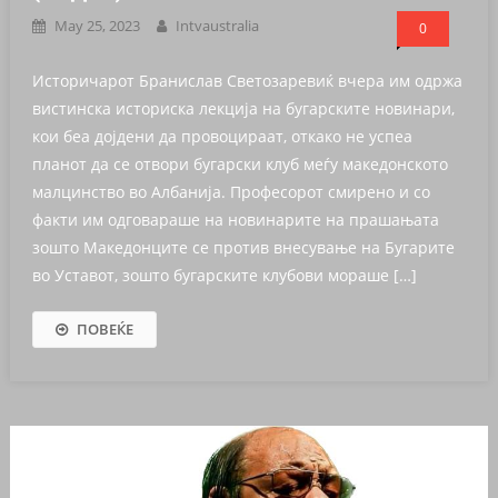
May 25, 2023
Intvaustralia
0
Историчарот Бранислав Светозаревиќ вчера им одржа
вистинска историска лекција на бугарските новинари,
кои беа дојдени да провоцираат, откако не успеа
планот да се отвори бугарски клуб меѓу македонското
малцинство во Албанија. Професорот смирено и со
факти им одговараше на новинарите на прашањата
зошто Македонците се против внесување на Бугарите
во Уставот, зошто бугарските клубови мораше […]
ПОВЕЌЕ