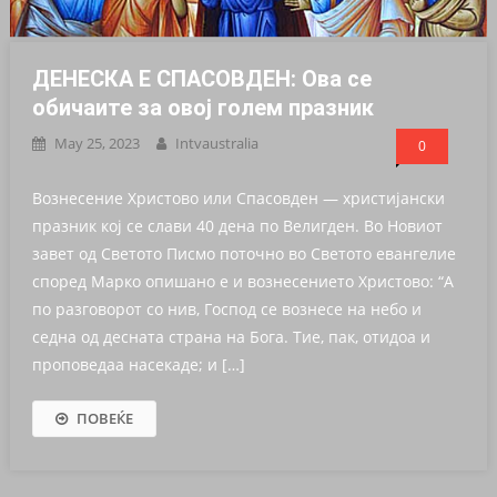
ДЕНЕСКА Е СПАСОВДЕН: Ова се
обичаите за овој голем празник
May 25, 2023
Intvaustralia
0
Вознесение Христово или Спасовден — христијански
празник кој се слави 40 дена по Велигден. Во Новиот
завет од Светото Писмо поточно во Светото евангелие
според Марко опишано е и вознесението Христово: “А
по разговорот со нив, Господ се вознесе на небо и
седна од десната страна на Бога. Тие, пак, отидоа и
проповедаа насекаде; и […]
ПОВЕЌЕ