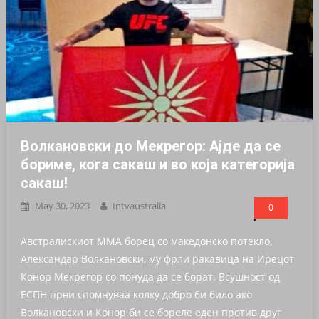
Волкановски до Мекрегор: Ајде да се
бориме, кога сакаш и во која категорија
сакаш!
May 30, 2023
Intvaustralia
0
Австралискиот ММА борец со македонско потекло,
Александар Волкановски, му фрли ракавица на Ирецот
Конор Мекрегор со понуда да се борат. Всушност од
ЕСПН први спомнуваа колку добро би било ако
Волкановски и Конор би се бореле еден против друг