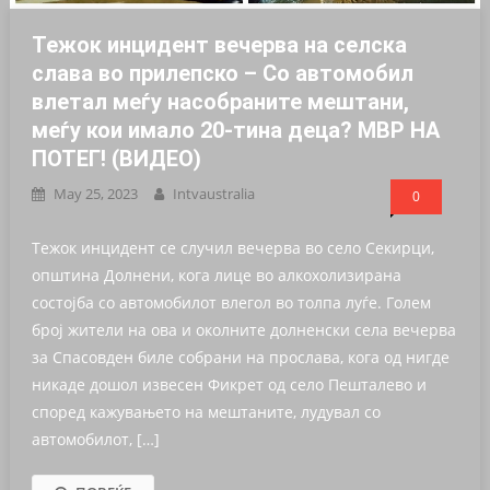
Тежок инцидент вечерва на селска
слава во прилепско – Со автомобил
влетал меѓу насобраните мештани,
меѓу кои имало 20-тина деца? МВР НА
ПОТЕГ! (ВИДЕО)
May 25, 2023
Intvaustralia
0
Teжок инцидент се случил вечерва во село Секирци,
општина Долнени, кога лице во алкохолизирана
состојба со автомобилот влегол во толпа луѓе. Голем
број жители на ова и околните долненски села вечерва
за Спасовден биле собрани на прослава, кога од нигде
никаде дошол извесен Фикрет од село Пешталево и
според кажувањето на мештаните, лудувал со
автомобилот, […]