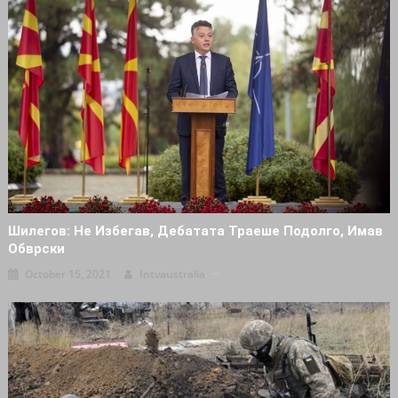
Шилегов: Не Избегав, Дебатата Траеше Подолго, Имав
Обврски
October 15, 2021
Intvaustralia