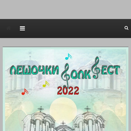
Avstraliska muzicka televizija