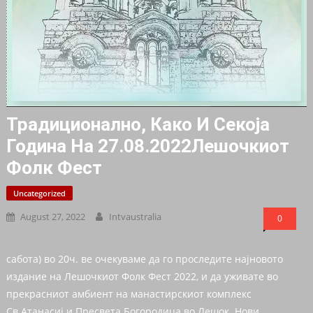
Традиционално, Како И Секоја
Година На 27.08.2022Лешочкиот
Фолк Фест
Uncategorized
August 27, 2022
Intvaustralia
0
сабота) во 20ч. ве очекуваме да го проследите најновото
издание на Лешочкиот Фолк Фест 2022, и да уживате во
прекрасниот амбиент на манастирскиот комплекс
Св.Атанасиј и Пресвета Богородица во Лешок. Нови