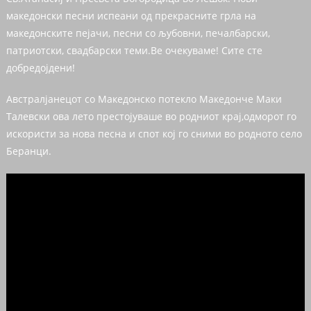
македонски песни испеани од прекрасните грла на
македонските пејачи, песни со љубовни, печалбарски,
патриотски, свадбарски теми.Ве очекуваме! Сите сте
добредојдени!
Австралјанецот со Македонско потекло Македонче Маки
Талевски ова лето престојуваше во родниот крај,одморот го
искористи за нова песна и спот кој го сними во родното село
Беранци.