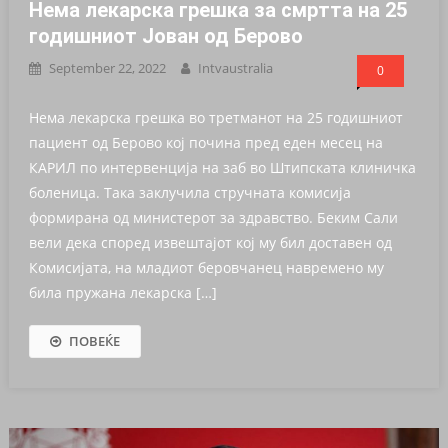
Нема лекарска грешка за смртта на 25
годишниот Јован од Берово
September 22, 2022
Intvaustralia
0
Нема лекарска грешка во третманот на 25 годишниот
пациент од Берово кој почина пред еден месец на
КАРИЛ по интервенција на заб во Штипската клиничка
боленица. Така заклучила стручната комисија
формирана од министерот за здравство. Беким Сали
вели дека според извештајот кој му бил доставен од
Комисијата, на младиот беровчанец навремено му
била пружана лекарска […]
ПОВЕЌЕ