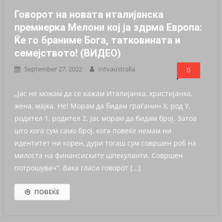
Говорот на новата италијанска
премиерка Мелони кој ја здрма Европа:
Ќе го браниме Бога, татковината и
семејството! (ВИДЕО)
September 27, 2022
Intvaustralia
0
„Јас не можам да се кажам Италијанка, христијанка,
жена, мајка. Не! Морам да бидам граѓанин Х, род Y,
родител 1, родител 2. Јас морам да бидам број. Затоа
што кога сум само број, кога повеќе немам ни
идентитет ни корен, дури тогаш сум совршен роб на
милоста на финансиските шпекуланти. Совршен
потрошувач“. Вака гласи говорот […]
ПОВЕЌЕ