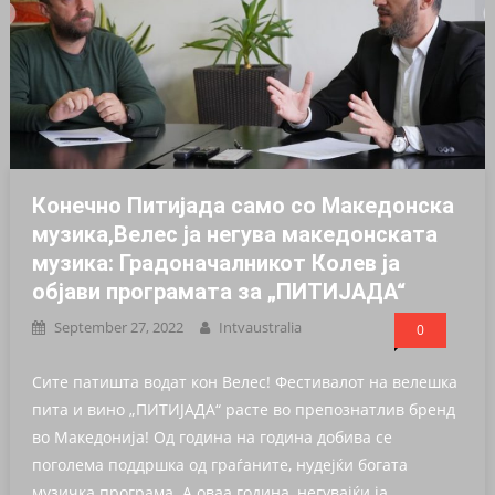
Конечно Питијада само со Македонска
музика,Велес ја негува македонската
музика: Градоначалникот Колев ја
објави програмата за „ПИТИЈАДА“
September 27, 2022
Intvaustralia
0
Сите патишта водат кон Велес! Фестивалот на велешка
пита и вино „ПИТИЈАДА“ расте во препознатлив бренд
во Македонија! Од година на година добива се
поголема поддршка од граѓаните, нудејќи богата
музичка програма. А оваа година, негувајќи ја