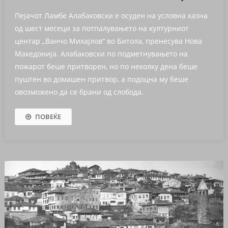
Пејачот Ламбе Алабаковски е осуден на условна казна
од шест месеци за потпалувањето на културниот
центар „Ванчо Михајлов“ во Битола, пренесува Нова
Македонија. Алабаковски по подметнувањето на
пожарот беше притворен, но по неколку дена беше
пуштен во домашен притвор, а подоцна му беше
овозможено да се брани од слобода.
ПОВЕЌЕ