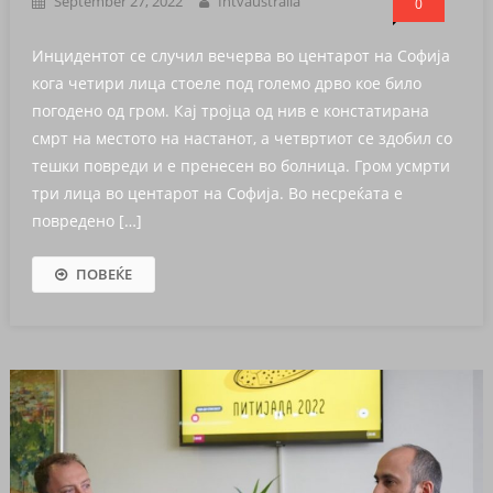
September 27, 2022
Intvaustralia
0
Инцидентот се случил вечерва во центарот на Софија
кога четири лица стоеле под големо дрво кое било
погодено од гром. Кај тројца од нив е констатирана
смрт на местото на настанот, а четвртиот се здобил со
тешки повреди и е пренесен во болница. Гром усмрти
три лица во центарот на Софија. Во несреќата е
повредено […]
ПОВЕЌЕ