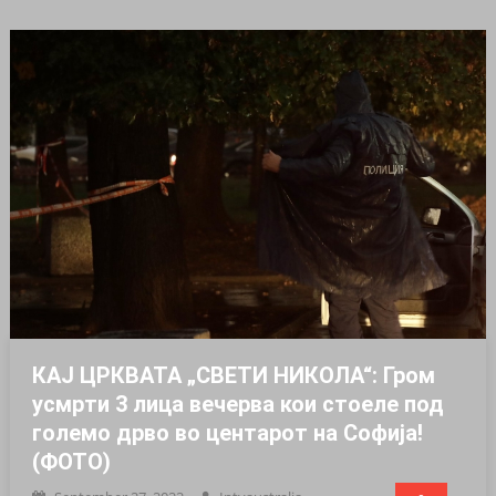
КАЈ ЦРКВАТА „СВЕТИ НИКОЛА“: Гром
усмрти 3 лица вечерва кои стоеле под
големо дрво во центарот на Софија!
(ФОТО)