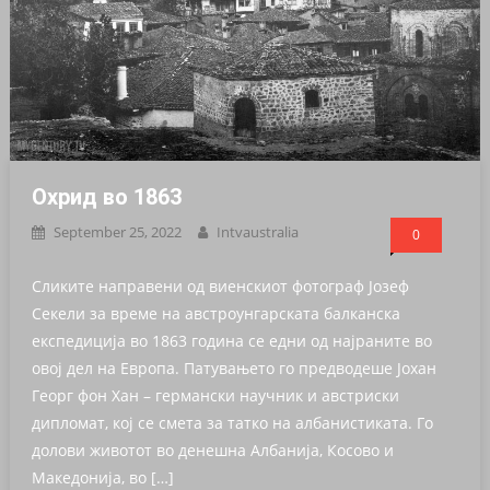
Охрид во 1863
September 25, 2022
Intvaustralia
0
Сликите направени од виенскиот фотограф Јозеф
Секели за време на австроунгарската балканска
експедиција во 1863 година се едни од најраните во
овој дел на Европа. Патувањето го предводеше Јохан
Георг фон Хан – германски научник и австриски
дипломат, кој се смета за татко на албанистиката. Го
долови животот во денешна Албанија, Косово и
Македонија, во […]