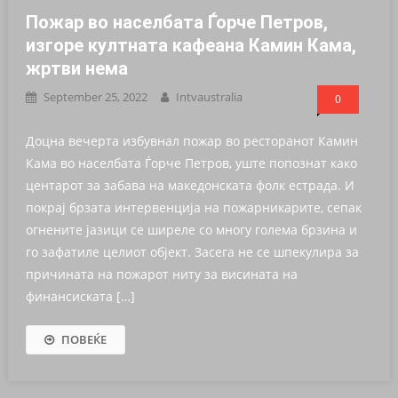
Пожар во населбата Ѓорче Петров,
изгоре култната кафеана Камин Кама,
жртви нема
September 25, 2022
Intvaustralia
0
Доцна вечерта избувнал пожар во ресторанот Камин
Кама во населбата Ѓорче Петров, уште попознат како
центарот за забава на македонската фолк естрада. И
покрај брзата интервенција на пожарникарите, сепак
огнените јазици се ширеле со многу голема брзина и
го зафатиле целиот објект. Засега не се шпекулира за
причината на пожарот ниту за висината на
финансиската […]
ПОВЕЌЕ