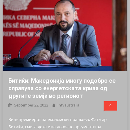
Битиќи: Македонија многу подобро се
справува со енергетската криза од
другите земји во регионот
September 22, 2022
Intvaustralia
0
Вицепремиерот за економски прашања, Фатмир
Битиќи, смета дека има доволно аргументи за