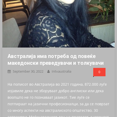
Австралија има потреба од повеќе
македонски преведувачи и толкувачи
September 30, 2022
Intvaustralia
0
На пописот во Австралија во 2021 година, 872.000 луѓе
изјавиле дека не зборуваат добро англиски или дека
воопшто не го познаваат јазикот. Тие луѓе се
потпираат на јазични професионалци, за да се поврзат
со многу аспекти на австралиското општество. 30
септември, Меѓународниот ден на преводот, е можност