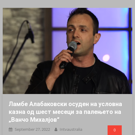
Ламбе Алабаковски осуден на условна
казна од шест месеци за палењето на
„Ванчо Михалјов“
September 27, 2022
Intvaustralia
0