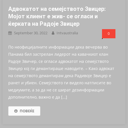
Адвокатот на семејството Звицер:
Мојот клиент е жив- се огласи и
ќерката на Радоје Звицер
September 30, 2022
Intvaustralia
0
По неофицијалните информации дека вечерва во
Панама бил застрелан лидерот на кавачкиот клан
Радоје Звичер, се огласи адвокатот на семејството
Звицер кој ги демантираше наводите. – Како адвокат
на семејството демантирам дека Радивоје Звицер е
ранет и убиен. Семејството ги видело натписите во
медиумите, а за да не се шират дезинформации
дополнително, важно е да […]
ПОВЕЌЕ