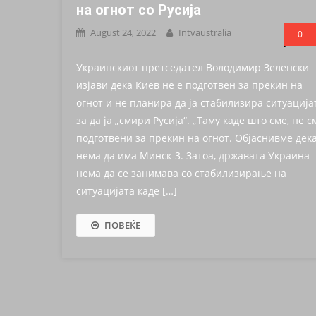
на огнот со Русија
August 24, 2022
Intvaustralia
0
Украинскиот претседател Володимир Зеленски
изјави дека Киев не е подготвен за прекин на
огнот и не планира да ја стабилизира ситуација
за да ја „смири Русија“. „Таму каде што сме, не с
подготвени за прекин на огнот. Објаснивме дек
нема да има Минск-3. Затоа, државата Украина
нема да се занимава со стабилизирање на
ситуацијата каде […]
ПОВЕЌЕ