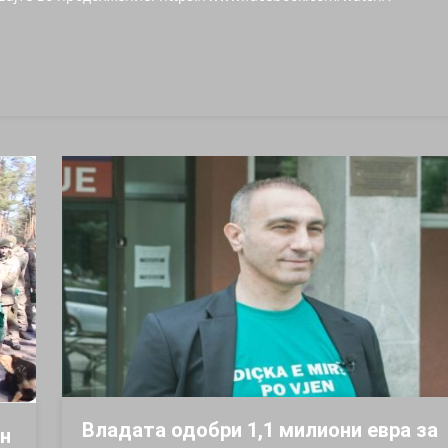
Владата одобри 1,1 милиони евра за
ин