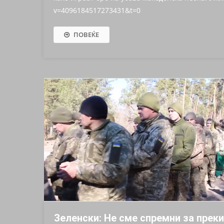
v=4096184517273431&t=0
ПОВЕЌЕ
Зеленски: Не сме спремни за прек