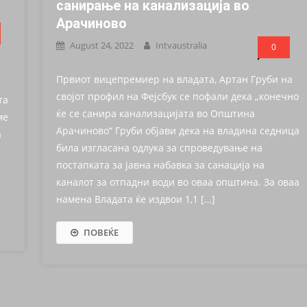
санирање на канализација во
Арачиново
August 24, 2022
Intvaustralia
0
Првиот вицепремиер на владата, Артан Груби на
својот профил на Фејсбук се пофали дека „конечно
та
ќе се санира канализацијата во Општина
ме
Арачиново“ Груби објави дека на владина седница
а
била изгласана одлука за спроведување на
постапката за јавна набавка за санација на
каналот за отпадни води во оваа општина. За оваа
намена Владата ќе издвои 1,1 […]
ПОВЕЌЕ