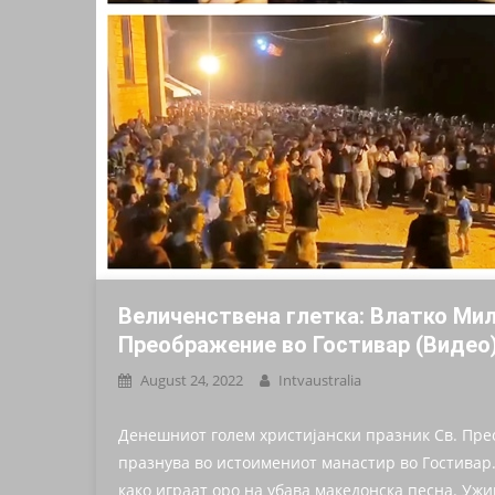
Величенствена глетка: Влатко Мил
Преображение во Гостивар (Видео
August 24, 2022
Intvaustralia
Денешниот голем христијански празник Св. Пре
празнува во истоимениот манастир во Гостивар
како играат оро на убава македонска песна. Ужи