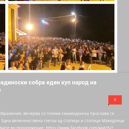
адиноски собра еден куп народ на
)
0
ображение, вечерва со голема семакедонска прослава се
. Една величенствена глетка од стотици и стотици Македонци
вајте во продолжение: https://www.facebook.com/watch/?